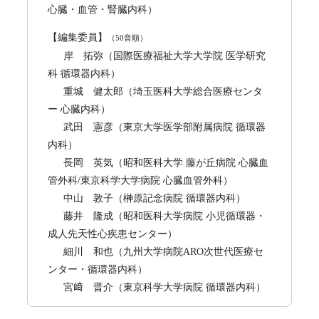
心臓・血管・腎臓内科）
【編集委員】
（50音順）
岸 拓弥
（国際医療福祉大学大学院 医学研究
科 循環器内科）
重城 健太郎
（埼玉医科大学総合医療センタ
ー 心臓内科）
武田 憲彦
（東京大学医学部附属病院 循環器
内科）
長岡 英気
（昭和医科大学 藤が丘病院 心臓血
管外科/東京科学大学病院 心臓血管外科）
中山 敦子
（榊原記念病院 循環器内科）
藤井 隆成
（昭和医科大学病院 小児循環器・
成人先天性心疾患センター）
細川 和也
（九州大学病院ARO次世代医療セ
ンター・循環器内科）
宮﨑 晋介
（東京科学大学病院 循環器内科）