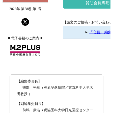
賛助会員専用
2026年 第58巻 第1号
【論文のご投稿・お問い合わせ
►
「心臓」 編集
■ 電子書籍のご案内 ■
【編集委員長】
磯部 光章
（榊原記念病院／東京科学大学名
誉教授 ）
【副編集委員長】
前嶋 康浩
（獨協医科大学日光医療センター