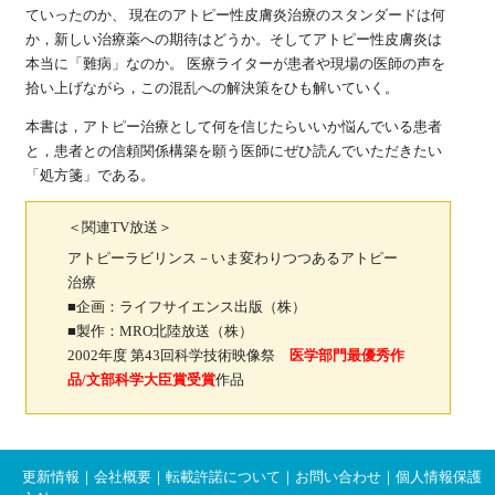
ていったのか、 現在のアトピー性皮膚炎治療のスタンダードは何
か，新しい治療薬への期待はどうか。そしてアトピー性皮膚炎は
本当に「難病」なのか。 医療ライターが患者や現場の医師の声を
拾い上げながら，この混乱への解決策をひも解いていく。
本書は，アトピー治療として何を信じたらいいか悩んでいる患者
と，患者との信頼関係構築を願う医師にぜひ読んでいただきたい
「処方箋」である。
＜関連TV放送＞
アトピーラビリンス－いま変わりつつあるアトピー
治療
■企画：ライフサイエンス出版（株）
■製作：MRO北陸放送（株）
2002年度 第43回科学技術映像祭
医学部門最優秀作
品/文部科学大臣賞受賞
作品
更新情報
｜
会社概要
｜
転載許諾について
｜
お問い合わせ
｜
個人情報保護