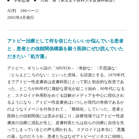
■ 学術監修 ■ 川島 眞（東京女子医科大学皮膚科教授）
A5判 180ページ
2002年4月発行
アトピー治療として何を信じたらいいか悩んでいる患者
と，患者との信頼関係構築を願う医師にぜひ読んでいた
だきたい「処方箋」
アトピー。ギリシャ語の「APOTOS－〈奇妙な〉〈不思議な〉
〈とらえどころのない〉といった意味」を語源とする。1970年代
までアトピー性皮膚炎は皮膚科医にとって割と初歩的な疾患であ
った。ところが80年代に微妙な変化が起こり始め，90年代になる
と，ステロイド外用剤をめぐる誤解がメディアを中心に喧伝され
るようになり，アトピー性皮膚炎はいつしか現代の奇病であるか
のようなイメージを付加されて，「難病化」していった。患者と
医師との信頼関係には歪みが起こり，診療現場ではアトピー性皮
膚炎の治療に混乱が生じ、皮膚科医たちは自らの治療に自信を失
ってしまっているとの声も聞かれる。 ステロイドは本当に「悪魔
の薬」なのだろうか，患者たちはなぜアトピービジネスに傾倒し