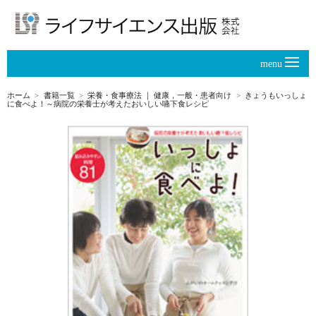
menu
ホーム
書籍一覧
栄養・食事療法
｜
健康，一般・患者向け
きょうもいっしょ
に食べよ！～病院の栄養士が考えたおいしい嚥下食レシピ