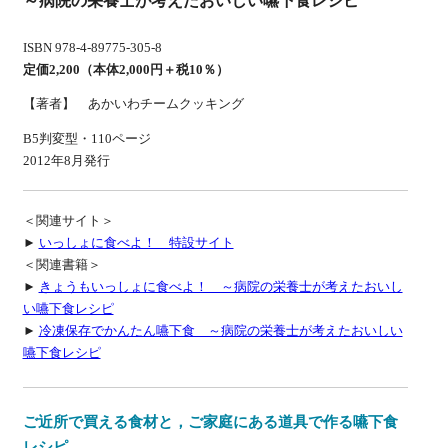
～病院の栄養士が考えたおいしい嚥下食レシピ
ISBN 978-4-89775-305-8
定価2,200（本体2,000円＋税10％）
【著者】 あかいわチームクッキング
B5判変型・110ページ
2012年8月発行
＜関連サイト＞
►
いっしょに食べよ！ 特設サイト
＜関連書籍＞
►
きょうもいっしょに食べよ！ ～病院の栄養士が考えたおいし
い嚥下食レシピ
►
冷凍保存でかんたん嚥下食 ～病院の栄養士が考えたおいしい
嚥下食レシピ
ご近所で買える食材と，ご家庭にある道具で作る嚥下食
レシピ