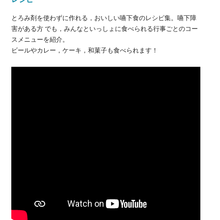
とろみ剤を使わずに作れる，おいしい嚥下食のレシピ集。嚥下障
害がある方 でも，みんなといっしょに食べられる行事ごとのコー
スメニューを紹介。
ビールやカレー，ケーキ，和菓子も食べられます！