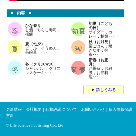
■ 内容 ■
初夏（こども
ひな祭り
の日）
甘酒，ちらし寿司，
サイダー，カ
桜餅･･･
レー，柏餅･･･
秋（お月見）
夏（七夕）
栗ごはん，焼
ビール，そうめん，
きなす，抹
茶碗蒸し･･･
茶･･･
新春（お正
冬（クリスマス）
月）
シャンパン，クリス
お屠蘇，お雑
マスケーキ･･･
煮，お節料
理･･･
► 詳しくみる
更新情報
｜
会社概要
｜
転載許諾について
｜
お問い合わせ
｜
個人情報保護
方針
© Life Science Publishing Co., Ltd.