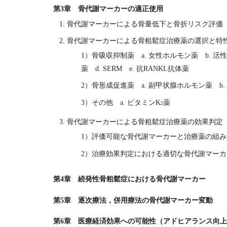
第3章 骨代謝マーカーの適正使用
骨代謝マーカーによる骨量低下と骨折リスク評価
骨代謝マーカーによる骨粗鬆症治療薬の選択と特
1）骨吸収抑制薬 a. 女性ホルモン薬 b. 活
薬 d. SERM e. 抗RANKL抗体薬
2）骨形成促進薬 a. 副甲状腺ホルモン薬 b
3）その他 a. ビタミンK
薬
2
骨代謝マーカーによる骨粗鬆症治療薬の効果判定
1）評価可能な骨代謝マーカーと治療薬の組
2）治療効果判定における適切な骨代謝マー
第4章 続発性骨粗鬆症における骨代謝マーカー
第5章 逐次療法，併用療法の骨代謝マーカー変動
第6章 医療経済効果への可能性（アドヒアランス向