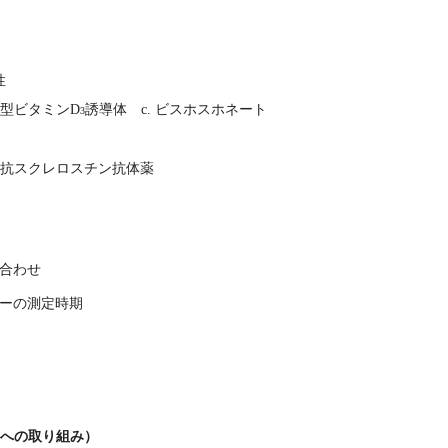
性
性型ビタミンD
誘導体 c. ビスホスホネート
3
. 抗スクレロスチン抗体薬
み合わせ
カーの測定時期
上への取り組み）