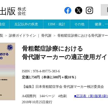
染症
左記以外の疾患
EBM・統計
その他
健康，
覧
診療ガイドライン
｜
骨代謝
骨粗鬆症診療における骨代謝マーカ
骨粗鬆症診療における
骨代謝マーカーの適正使用ガ
ISBN：978-4-89775-383-6
定価2,750円（本体2,500円＋税10％）
【編集】日本骨粗鬆症学会 骨代謝マーカー検討委員会
A4国際判 144ページ 4色刷
■正誤表（第1版第1刷
2018年10月25日発行