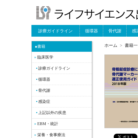
診療ガイドライン
循環器
骨代謝
感
ホーム
書籍一
●書籍
臨床医学
診療ガイドライン
循環器
骨代謝
感染症
上記以外の疾患
EBM・統計
栄養・食事療法