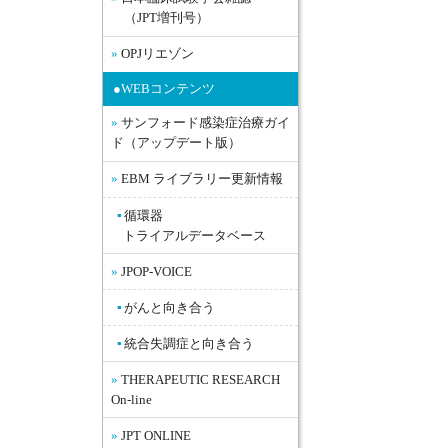
（JPT増刊号）
OPJリエゾン
●WEBコンテンツ
サンフォード感染症治療ガイ
ド（アップデート版）
EBM ライブラリー更新情報
循環器
トライアルデータベース
JPOP-VOICE
がんと向き合う
統合失調症と向き合う
THERAPEUTIC RESEARCH
On-line
JPT ONLINE