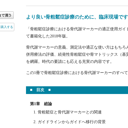
より良い骨粗鬆症診療のために、臨床現場です
ら購入する
「骨粗鬆症診療における骨代謝マーカーの適正使用ガイド
て書籍化した2018年版。
骨代謝マーカーの意義、測定法や適正な使い方はもちろ
併用療法の評価、続発性骨粗鬆症や骨マトリックス（基
を網羅。時代の要請にも応える充実の内容です。
この1冊で骨粗鬆症診療における骨代謝マーカーのすべ
■ 目次 ■
第1章 総論
骨粗鬆症と骨代謝マーカーとの関連
ガイドラインからガイドへ移行の背景