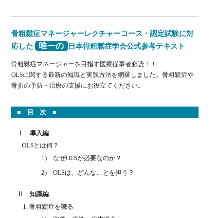
骨粗鬆症マネージャーレクチャーコース・認定試験に対
唯一の
応した
日本骨粗鬆症学会公式参考テキスト
骨粗鬆症マネージャーを目指す医療従事者必読！！
OLSに関する最新の知識と実践方法を網羅しました。骨粗鬆症や
骨折の予防・治療の支援にお役立てください。
■ 目 次 ■
Ⅰ 導入編
OLSとは何？
1) なぜOLSが必要なのか？
2) OLSは、どんなことを担う？
Ⅱ 知識編
骨粗鬆症を識る