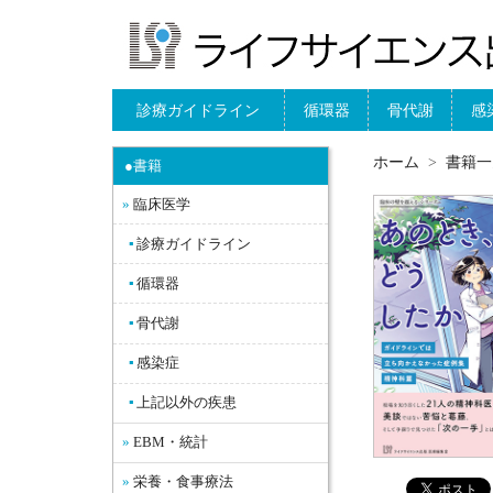
診療ガイドライン
循環器
骨代謝
感
ホーム
書籍一
●書籍
臨床医学
診療ガイドライン
循環器
骨代謝
感染症
上記以外の疾患
EBM・統計
栄養・食事療法