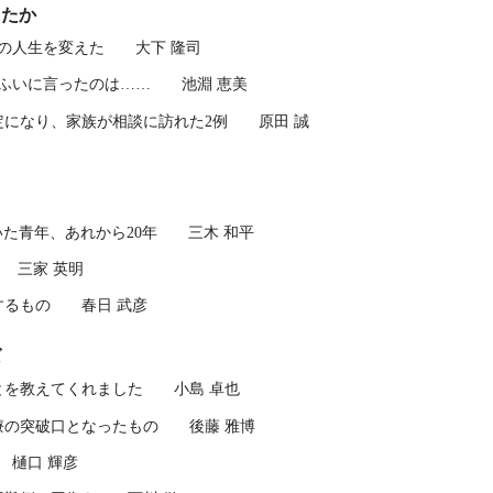
したか
族の人生を変えた 大下 隆司
彼がふいに言ったのは…… 池淵 恵美
安定になり、家族が相談に訪れた2例 原田 誠
ていた青年、あれから20年 三木 和平
る 三家 英明
味するもの 春日 武彦
ば
ことを教えてくれました 小島 卓也
治療の突破口となったもの 後藤 雅博
 樋口 輝彦