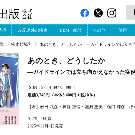
染症
左記以外の疾患
EBM・統計
その他
健康，
覧
疾患領域別
あのとき、どうしたか ―ガイドラインでは立ち
あのとき、どうしたか
―ガイドラインでは立ち向かえなかった症
ISBN：978-4-89775-499-4
定価3,740円（本体3,400円＋税10％）
【著】春日 武彦・神庭 重信・池淵 恵美・樋口 輝彦 ほ
A5判 168頁
2025年11月4日発売