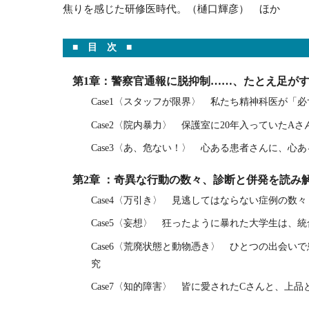
焦りを感じた研修医時代。（樋口輝彦） ほか
■ 目 次 ■
第1章：警察官通報に脱抑制……、たとえ足が
Case1〈スタッフが限界〉 私たち精神科医が
Case2〈院内暴力〉 保護室に20年入っていたA
Case3〈あ、危ない！〉 心ある患者さんに、心
第2章 ：奇異な行動の数々、診断と併発を読み
Case4〈万引き〉 見逃してはならない症例の数
Case5〈妄想〉 狂ったように暴れた大学生は
Case6〈荒廃状態と動物憑き〉 ひとつの出会
究
Case7〈知的障害〉 皆に愛されたCさんと、上