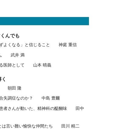
すくんでも
「必ずよくなる」と信じること 神庭 重信
さん 武井 満
ある医師として 山本 晴義
解く
々 朝田 隆
、統合失調症なのか？ 中島 豊爾
いで患者さんが動いた、精神科の醍醐味 田中
品とは言い難い愉快な仲間たち 田川 精二