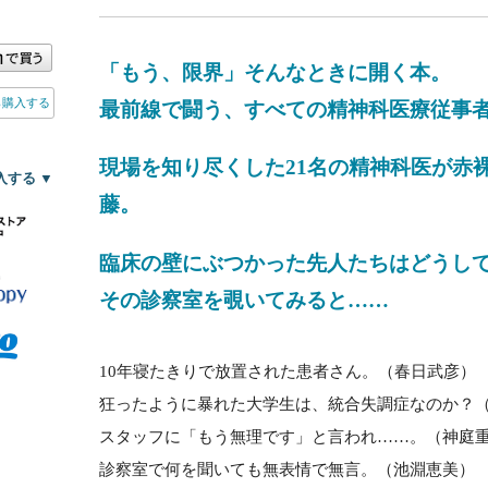
「もう、限界」そんなときに開く本。
ら購入する
最前線で闘う、すべての精神科医療従事者
現場を知り尽くした21名の精神科医が赤
入する ▼
藤。
臨床の壁にぶつかった先人たちはどうし
その診察室を覗いてみると……
10年寝たきりで放置された患者さん。（春日武彦）
狂ったように暴れた大学生は、統合失調症なのか？
スタッフに「もう無理です」と言われ……。（神庭
診察室で何を聞いても無表情で無言。（池淵恵美）