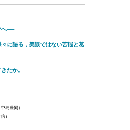
へ──
裸々に語る，美談ではない苦悩と葛
てきたか。
（中島豊爾）
重信）