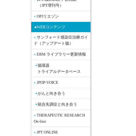
（JPT増刊号）
OPJリエゾン
●WEBコンテンツ
サンフォード感染症治療ガイ
ド（アップデート版）
EBM ライブラリー更新情報
循環器
トライアルデータベース
JPOP-VOICE
がんと向き合う
統合失調症と向き合う
THERAPEUTIC RESEARCH
On-line
JPT ONLINE