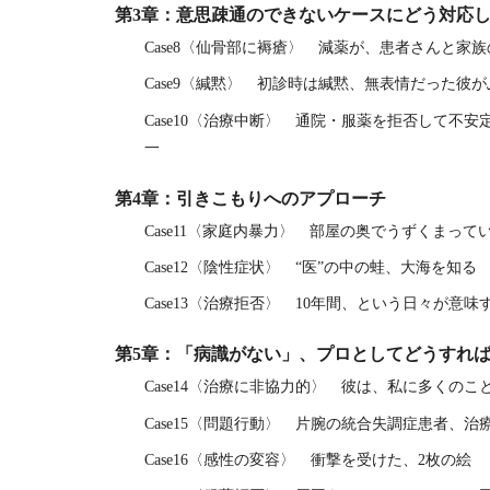
第3章：意思疎通のできないケースにどう対応
Case8〈仙骨部に褥瘡〉 減薬が、患者さんと家
Case9〈緘黙〉 初診時は緘黙、無表情だった
Case10〈治療中断〉 通院・服薬を拒否して不
一
第4章：引きこもりへのアプローチ
Case11〈家庭内暴力〉 部屋の奥でうずくまっ
Case12〈陰性症状〉 “医”の中の蛙、大海を知
Case13〈治療拒否〉 10年間、という日々が意
第5章：「病識がない」、プロとしてどうすれ
Case14〈治療に非協力的〉 彼は、私に多くの
Case15〈問題行動〉 片腕の統合失調症患者、
Case16〈感性の変容〉 衝撃を受けた、2枚の絵