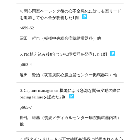
4. 開心両室ペーシング後の心不全悪化に対し右室リード
を追加して心不全が改善した1例
p659-62
沼田 哲也（板橋中央総合病院循環器科）他
5. PM植え込み後8年でSVC症候群を発症した1例
p663-4
遠田 賢治（荻窪病院心臓血管センター循環器科）他
6. Capture management機能により急激な閾値変動の際に
pacing failureを認めた2例
p665-7
掛札 雄基（筑波メディカルセンター病院循環器内科）
他
7. J型タインドリードが下大静脈弁遺残に捕捉されるも心