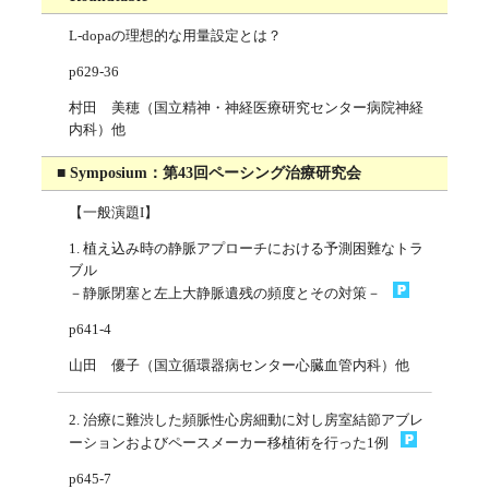
L-dopaの理想的な用量設定とは？
p629-36
村田 美穂（国立精神・神経医療研究センター病院神経
内科）他
■ Symposium：第43回ペーシング治療研究会
【一般演題I】
1. 植え込み時の静脈アプローチにおける予測困難なトラ
ブル
－静脈閉塞と左上大静脈遺残の頻度とその対策－
p641-4
山田 優子（国立循環器病センター心臓血管内科）他
2. 治療に難渋した頻脈性心房細動に対し房室結節アブレ
ーションおよびペースメーカー移植術を行った1例
p645-7