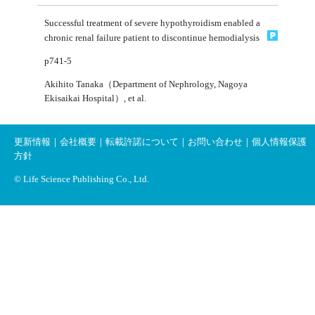
Successful treatment of severe hypothyroidism enabled a
chronic renal failure patient to discontinue hemodialysis
p741-5
Akihito Tanaka（Department of Nephrology, Nagoya
Ekisaikai Hospital）, et al.
更新情報
｜
会社概要
｜
転載許諾について
｜
お問い合わせ
｜
個人情報保護
方針
© Life Science Publishing Co., Ltd.