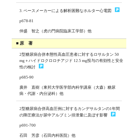
3. ペースメーカーによる解析困難なホルター心電図
p678-81
仲盛 智之（虎の門病院臨床工学部）他
■ 原 著
2型糖尿病合併本態性高血圧患者に対するロサルタン 50
mg＋ハイドロクロロチアジド 12.5 mg投与の有効性と安全
性の検討
p685-90
廣井 直樹（東邦大学医学部内科学講座（大森）糖尿
病・代謝・内分泌科）他
2型糖尿病合併高血圧例に対するカンデサルタンの1年間
の降圧療法が尿中アルブミン排泄量に及ぼす影響
p691-700
石田 芳彦（石田内科医院）他