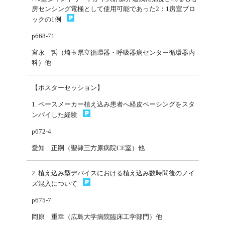
房センシング電極として使用可能であった2：1房室ブロ
ックの1例
p668-71
宮永 哲（埼玉県立循環器・呼吸器病センター循環器内
科）他
【ポスターセッション】
1. ペースメーカー植え込み患者へ経皮ペーシングをスタ
ンバイした経験
p672-4
愛知 正嗣（聖隷三方原病院CE室）他
2. 植え込み型デバイスにおける植え込み数時間後のノイ
ズ混入について
p675-7
岡原 重幸（広島大学病院臨床工学部門）他