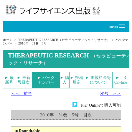
menu
ホーム
THERAPEUTIC RESEARCH（セラピューティック・リサーチ）
バックナ
ンバー
2010年 31巻 5号
THERAPEUTIC RESEARCH
（セラピューティ
ック・リサーチ）
► 最
► 最新
► バック
► 購
► 投稿
► 掲載料金等
► TR
新号
号目次
ナンバー
入
規定
について
On-line
＜＜ 前号
次号 ＞＞
：Pier Onlineで購入可能
2010年 31巻 5号 目次
■ Roundtable