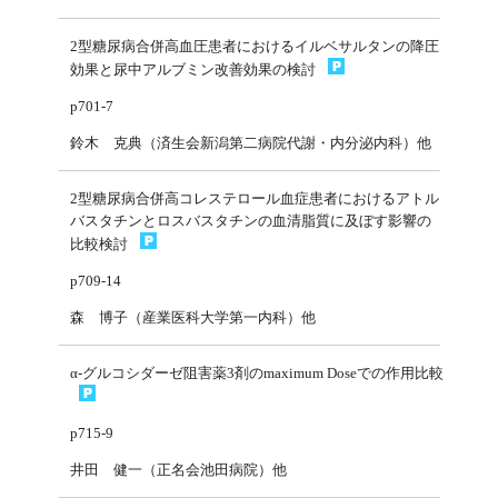
2型糖尿病合併高血圧患者におけるイルベサルタンの降圧
効果と尿中アルブミン改善効果の検討
p701-7
鈴木 克典（済生会新潟第二病院代謝・内分泌内科）他
2型糖尿病合併高コレステロール血症患者におけるアトル
バスタチンとロスバスタチンの血清脂質に及ぼす影響の
比較検討
p709-14
森 博子（産業医科大学第一内科）他
α-グルコシダーゼ阻害薬3剤のmaximum Doseでの作用比較
p715-9
井田 健一（正名会池田病院）他