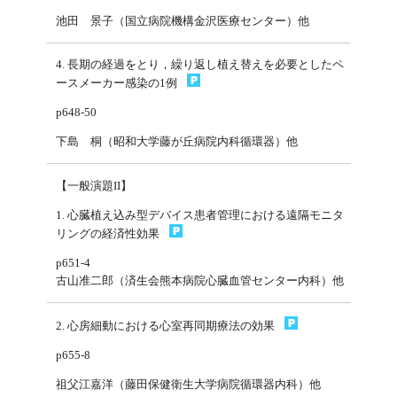
池田 景子（国立病院機構金沢医療センター）他
4. 長期の経過をとり，繰り返し植え替えを必要としたペ
ースメーカー感染の1例
p648-50
下島 桐（昭和大学藤が丘病院内科循環器）他
【一般演題II】
1. 心臓植え込み型デバイス患者管理における遠隔モニタ
リングの経済性効果
p651-4
古山准二郎（済生会熊本病院心臓血管センター内科）他
2. 心房細動における心室再同期療法の効果
p655-8
祖父江嘉洋（藤田保健衛生大学病院循環器内科）他