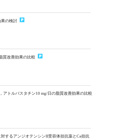
効果の検討
の脂質改善効果の比較
日，アトルバスタチン10 mg/日の脂質改善効果の比較
対するアンジオテンシンII受容体拮抗薬とCa拮抗