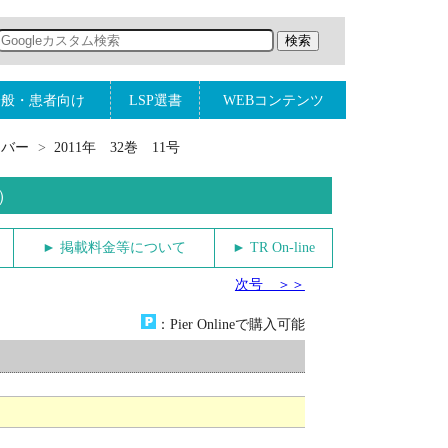
一般・患者向け
LSP選書
WEBコンテンツ
ンバー
2011年 32巻 11号
）
► 掲載料金等について
► TR On-line
次号 ＞＞
：Pier Onlineで購入可能