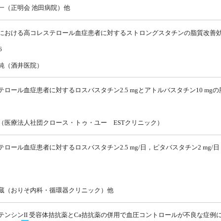
一（正明会 池田病院）他
における高コレステロール血症患者に対するストロングスタチンの脂質改善
6
純（酒井医院）
テロール血症患者に対するロスバスタチン2.5 mgとアトルバスタチン10 mg
（医療法人社団クロース・トゥ・ユー ESTクリニック）
ロール血症患者に対するロスバスタチン2.5 mg/日，ピタバスタチン2 mg/
蔵（おりそ内科・循環器クリニック）他
テンシンII 受容体拮抗薬とCa拮抗薬の併用で血圧コントロールが不良な症例に