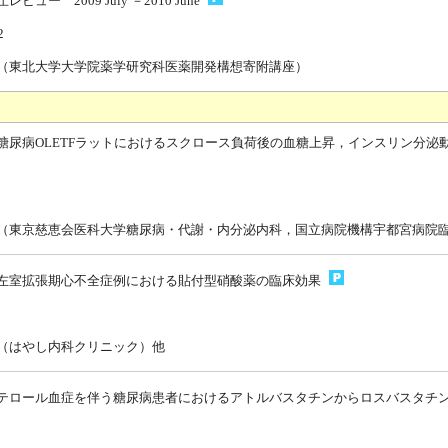
ビュー 2009 July －2010 June
2
（東北大学大学院薬学研究科医薬開発構想寄附講座）
糖尿病OLETFラットにおけるスクロース負荷後の血糖上昇，インスリン分泌
東京慈恵会医科大学糖尿病・代謝・内分泌内科，国立病院機構宇都宮病院
左室拡張期心不全症例における貼付型硝酸薬の臨床効果
（はやし内科クリニック）他
テロール血症を伴う糖尿病患者におけるアトルバスタチンからロスバスタチ