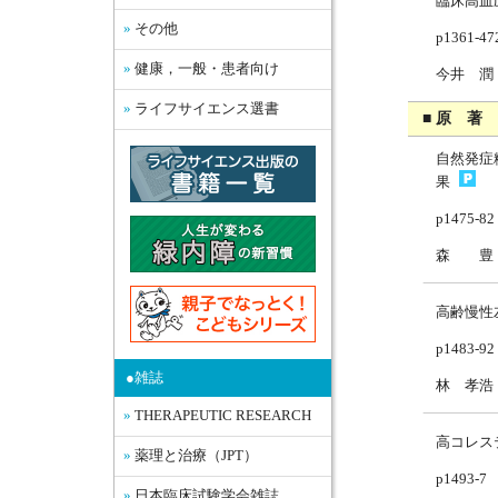
臨床高血圧レ
その他
p1361-47
健康，一般・患者向け
今井 潤
ライフサイエンス選書
■ 原 著
自然発症
果
p1475-82
森 豊（
高齢慢性
p1483-92
●雑誌
林 孝浩
THERAPEUTIC RESEARCH
高コレス
薬理と治療（JPT）
p1493-7
日本臨床試験学会雑誌