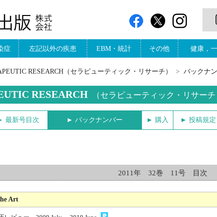
染症
左記以外の疾患
EBM・統計
その他
健康，
RAPEUTIC RESEARCH（セラピューティック・リサーチ）
バックナ
EUTIC RESEARCH
（セラピューティック・リサーチ
► 最新号目次
► バックナンバー
► 購入
► 投稿規定
2011年 32巻 11号 目次
the Art