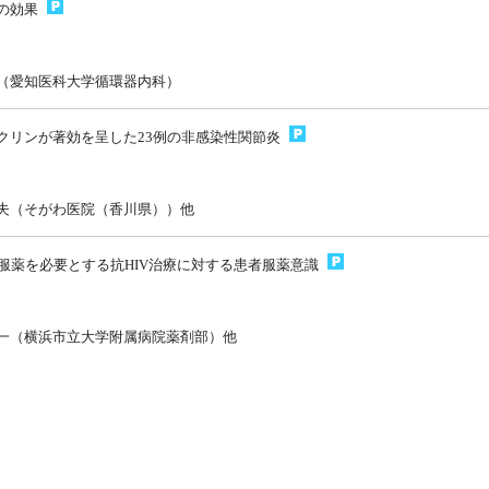
の効果
（愛知医科大学循環器内科）
クリンが著効を呈した23例の非感染性関節炎
夫（そがわ医院（香川県））他
の服薬を必要とする抗HIV治療に対する患者服薬意識
一（横浜市立大学附属病院薬剤部）他