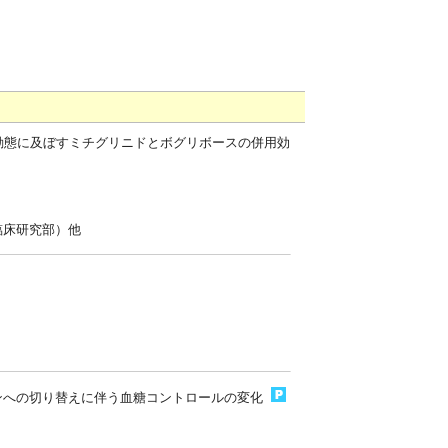
動態に及ぼすミチグリニドとボグリボースの併用効
臨床研究部）他
ンへの切り替えに伴う血糖コントロールの変化