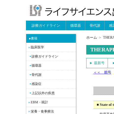
診療ガイドライン
循環器
骨代謝
感
ホーム
THE
●書籍
臨床医学
THERAP
診療ガイドライン
► 最新号
循環器
＜＜ 前号
骨代謝
感染症
上記以外の疾患
EBM・統計
■ State of 
栄養・食事療法