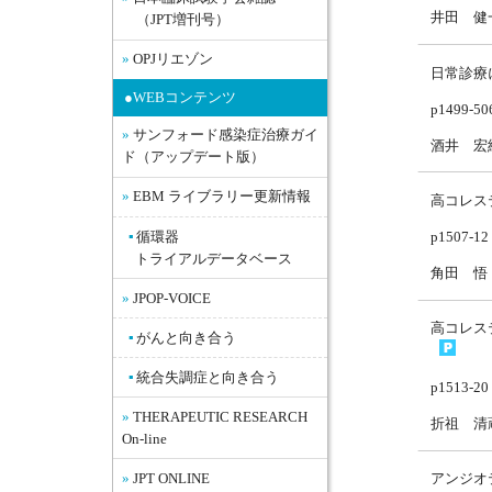
井田 健
（JPT増刊号）
OPJリエゾン
日常診療
●WEBコンテンツ
p1499-50
サンフォード感染症治療ガイ
酒井 宏
ド（アップデート版）
EBM ライブラリー更新情報
高コレス
p1507-12
循環器
トライアルデータベース
角田 悟
JPOP-VOICE
高コレステ
がんと向き合う
統合失調症と向き合う
p1513-20
THERAPEUTIC RESEARCH
折祖 清
On-line
アンジオ
JPT ONLINE