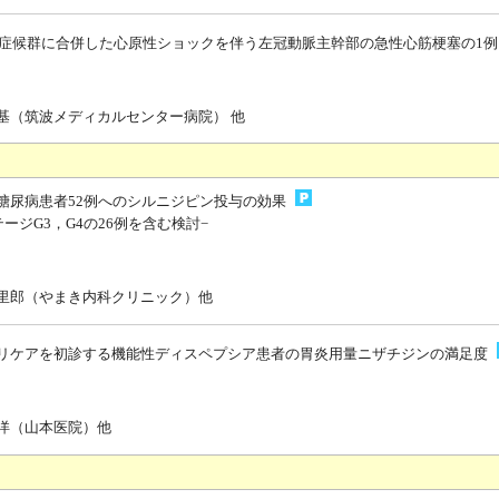
riche症候群に合併した心原性ショックを伴う左冠動脈主幹部の急性心筋梗塞の1例
基（筑波メディカルセンター病院） 他
糖尿病患者52例へのシルニジピン投与の効果
テージG3，G4の26例を含む検討−
里郎（やまき内科クリニック）他
リケアを初診する機能性ディスペプシア患者の胃炎用量ニザチジンの満足度
洋（山本医院）他