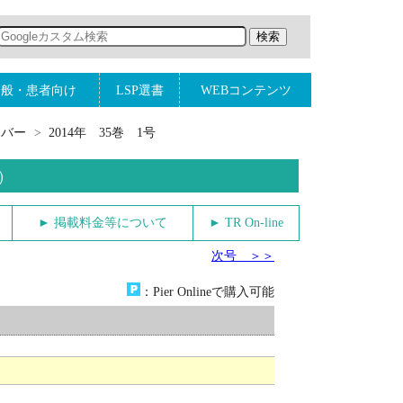
一般・患者向け
LSP選書
WEBコンテンツ
ンバー
2014年 35巻 1号
）
► 掲載料金等について
► TR On-line
次号 ＞＞
：Pier Onlineで購入可能