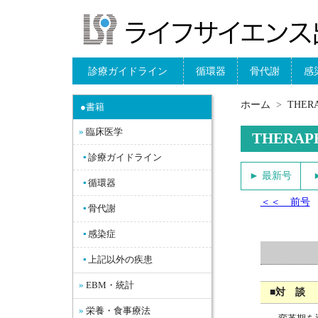
診療ガイドライン
循環器
骨代謝
感
ホーム
THE
●書籍
臨床医学
THERAP
診療ガイドライン
► 最新号
循環器
＜＜ 前号
骨代謝
感染症
上記以外の疾患
EBM・統計
■対 談
栄養・食事療法