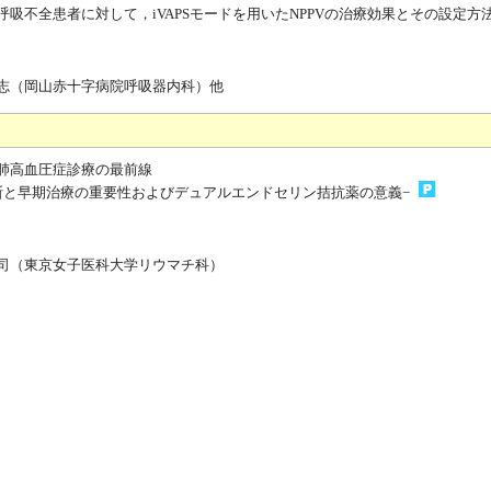
呼吸不全患者に対して，iVAPSモードを用いたNPPVの治療効果とその設定方
志（岡山赤十字病院呼吸器内科）他
肺高血圧症診療の最前線
断と早期治療の重要性およびデュアルエンドセリン拮抗薬の意義−
司（東京女子医科大学リウマチ科）