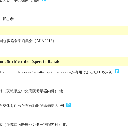
迎える日本の糖尿病治療
・野出孝一
国心臓協会学術集会（AHA 2013）
m：9th Meet the Expert in Ibaraki
Balloon Inflation in Cokatte Tip） Techniqueが有用であったPCIの2例
輔（茨城県立中央病院循環器内科） 他
明な石灰化を伴った右冠動脈閉塞病変の1例
太（茨城西南医療センター病院内科） 他