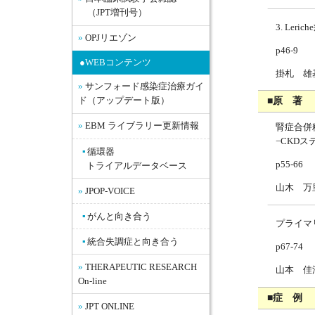
（JPT増刊号）
3. Le
OPJリエゾン
p46-9
●WEBコンテンツ
掛札 雄
サンフォード感染症治療ガイ
■原 著
ド（アップデート版）
EBM ライブラリー更新情報
腎症合併
−CKDス
循環器
p55-66
トライアルデータベース
山木 万
JPOP-VOICE
がんと向き合う
プライマ
統合失調症と向き合う
p67-74
THERAPEUTIC RESEARCH
山本 佳
On-line
■症 例
JPT ONLINE