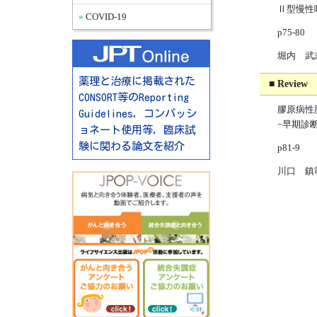
Ⅱ型慢性
COVID-19
p75-80
堀内 武
薬理と治療に掲載された
■ Review
CONSORT等のReporting
膠原病性
Guidelines，コンパッシ
−早期診
ョネート使用等，臨床試
験に関わる論文を紹介
p81-9
川口 鎮