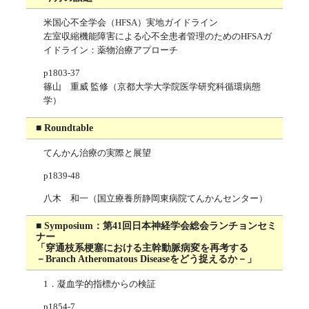
米国心不全学会（HFSA）実地ガイドライン
左室収縮機能障害による心不全患者管理のためのHFSAガ
イドライン：薬物治療アプローチ
p1803-37
篠山 重威 監修（京都大学大学院医学研究科循環病態
学）
■ Roundtable
てんかん治療の実際と展望
p1839-48
八木 和一（国立療養所静岡東病院てんかんセンター）
■ Symposium：第41回日本神経学会総会ランチョンセミ
ナー
「穿通枝系梗塞における主幹動脈病変を再考する
－Branch Atheromatous Diseaseをどう捉えるか－」
1．凝血学的指標からの検証
p1854-7