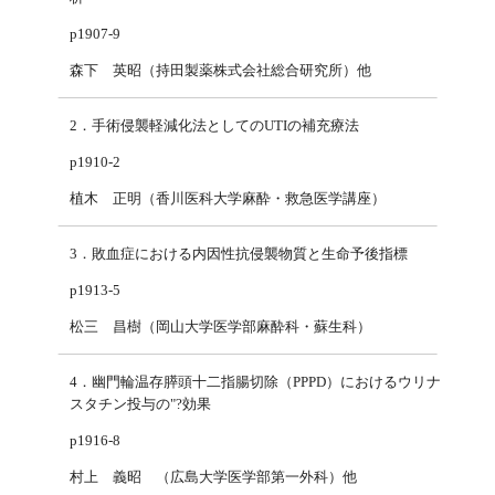
p1907-9
森下 英昭（持田製薬株式会社総合研究所）他
2．手術侵襲軽減化法としてのUTIの補充療法
p1910-2
植木 正明（香川医科大学麻酔・救急医学講座）
3．敗血症における内因性抗侵襲物質と生命予後指標
p1913-5
松三 昌樹（岡山大学医学部麻酔科・蘇生科）
4．幽門輪温存膵頭十二指腸切除（PPPD）におけるウリナ
スタチン投与の"?効果
p1916-8
村上 義昭 （広島大学医学部第一外科）他