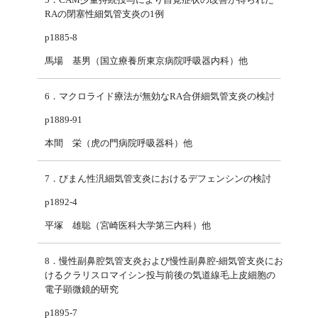
RAの閉塞性細気管支炎の1例
p1885-8
馬場 基男（国立療養所東京病院呼吸器内科）他
6．マクロライド療法が無効なRA合併細気管支炎の検討
p1889-91
本間 栄（虎の門病院呼吸器科）他
7．びまん性汎細気管支炎におけるデフェンシンの検討
p1892-4
平塚 雄聡（宮崎医科大学第三内科）他
8．慢性副鼻腔気管支炎および慢性副鼻腔-細気管支炎にお
けるクラリスロマイシン投与前後の気道線毛上皮細胞の
電子顕微鏡的研究
p1895-7