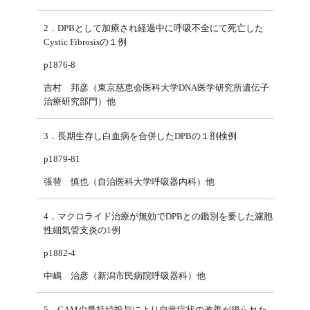
2．DPBとして加療され経過中に呼吸不全にて死亡した
Cystic Fibrosisの１例
p1876-8
吉村 邦彦（東京慈恵会医科大学DNA医学研究所遺伝子
治療研究部門）他
3．長期生存し白血病を合併したDPBの１剖検例
p1879-81
張替 慎也（自治医科大学呼吸器内科）他
4．マクロライド治療が無効でDPBとの鑑別を要した濾胞
性細気管支炎の1例
p1882-4
中嶋 治彦（新潟市民病院呼吸器科）他
5．CAM少量持続投与により自覚症状の改善が得られた