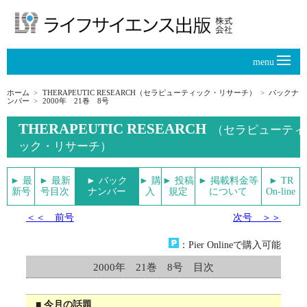
menu
ホーム
THERAPEUTIC RESEARCH（セラピューティック・リサーチ）
バックナ
ンバー
2000年 21巻 8号
THERAPEUTIC RESEARCH
（セラピューティ
ック・リサーチ）
► 最
► 最新
► バック
► 購
► 投稿
► 掲載料金等
► TR
新号
号目次
ナンバー
入
規定
について
On-line
＜＜ 前号
次号 ＞＞
：Pier Onlineで購入可能
2000年 21巻 8号 目次
■ 今月の話題