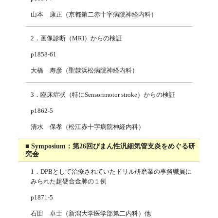
山本 康正（京都第二赤十字病院神経内科）
2．画像診断（MRI）からの検証
p1858-61
大橋 寿彦（聖隷浜松病院神経内科）
3．臨床症状（特にSensorimotor stroke）からの検証
p1862-5
清水 保孝（松江赤十字病院神経内科）
■ Symposium：第26回びまん性汎細気管支炎をめぐる研
究会
1．DPBとして治療されていたドリル研磨業の事務職員に
みられた超硬合金肺の１例
p1871-5
石田 卓士（新潟大学医学部第二内科）他