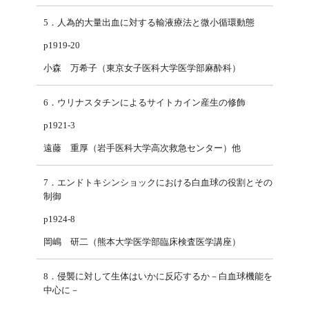
5．人為的大量出血に対する輸液療法と微小循環動態
p1919-20
小森 万希子（東京女子医科大学医学部麻酔科）
6．ウリナスタチンによるサイトカイン産生の修飾
p1921-3
遠藤 重厚（岩手医科大学高次救急センター）他
7．エンドトキシンショックにおける白血球の役割とその
制御
p1924-8
岡嶋 研二（熊本大学医学部臨床検査医学講座）
8．侵襲に対して生体はいかに反応するか－白血球機能を
中心に－