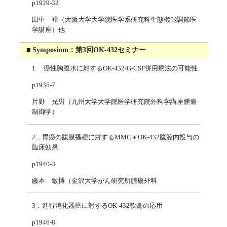
p1929-32
田中 裕（大阪大学大学院医学系研究科生態機能調節医
学講座）他
■ Symposium：第3回OK-432セミナー
1. 癌性胸腹水に対するOK-432/G-CSF併用療法の可能性
p1935-7
片野 光男（九州大学大学院医学研究院外科学講座腫瘍
制御学）
2．胃癌の腹膜播種に対するMMC＋OK-432腹腔内投与の
臨床効果
p1940-3
藤本 敏博（金沢大学がん研究所腫瘍外科
3．進行消化器癌に対するOK-432軟膏の応用
p1946-8