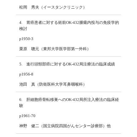
松岡 秀夫（イースタンクリニック）
4. 胃癌患者に対する術前OK-432腫瘍内投与の免疫学的
検討
p1950-3
栗原 聰元（東邦大学医学部第一外科）
5. 進行頭頸部癌に対するOK-432局注療法の臨床成績
p1956-8
池田 真（防衛医科大学耳鼻咽喉科）
6. 肝細胞癌骨転移巣へのOK-432局所注入療法の臨床経
験
p1961-70
神野 健二（国立病院四国がんセンター診療部）他