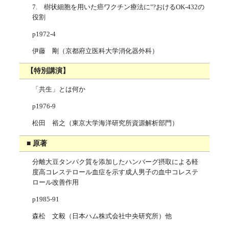
7. 樹状細胞を用いた癌ワクチン療法に"?おけるOK-432の
役割
p1972-4
伊藤 剛（京都府立医科大学消化器外科）
【特別講演】
「共生」とは何か
p1976-9
松田 裕之（東京大学海洋研究所資源解析部門）
■ 原著
分離大豆タンパク質を添加したハンバーグ摂取による軽
度高コレステロール血症を示す成人男子の血中コレステ
ロール改善作用
p1985-91
森松 文毅（日本ハム株式会社中央研究所）他