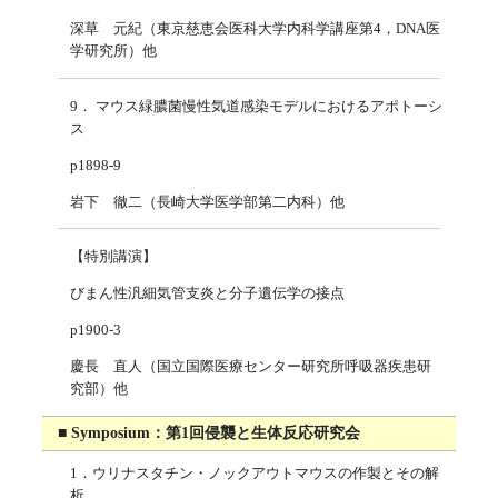
深草 元紀（東京慈恵会医科大学内科学講座第4，DNA医
学研究所）他
9． マウス緑膿菌慢性気道感染モデルにおけるアポトーシ
ス
p1898-9
岩下 徹二（長崎大学医学部第二内科）他
【特別講演】
びまん性汎細気管支炎と分子遺伝学の接点
p1900-3
慶長 直人（国立国際医療センター研究所呼吸器疾患研
究部）他
■ Symposium：第1回侵襲と生体反応研究会
1．ウリナスタチン・ノックアウトマウスの作製とその解
析