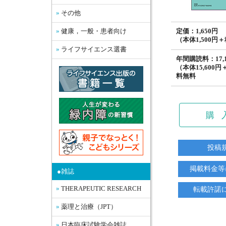
その他
定価：1,650円
健康，一般・患者向け
（本体1,500円
ライフサイエンス選書
年間購読料：17,1
（本体15,600円
料無料
購
投稿
掲載料金等
●雑誌
THERAPEUTIC RESEARCH
転載許諾
薬理と治療（JPT）
日本臨床試験学会雑誌