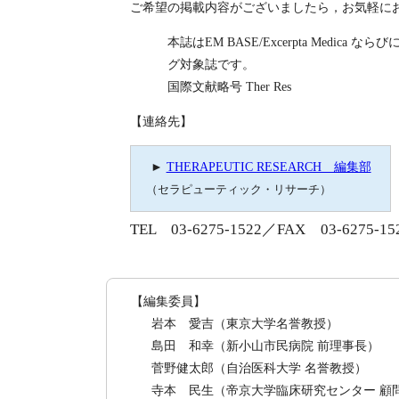
ご希望の掲載内容がございましたら，お気軽に
本誌はEM BASE/Excerpta Medica ならびに
グ対象誌です。
国際文献略号 Ther Res
【連絡先】
►
THERAPEUTIC RESEARCH 編集部
（セラピューティック・リサーチ）
TEL 03-6275-1522／FAX 03-6275-15
【編集委員】
岩本 愛吉
（東京大学名誉教授）
島田 和幸
（新小山市民病院 前理事長）
菅野健太郎
（自治医科大学 名誉教授）
寺本 民生
（帝京大学臨床研究センター 顧