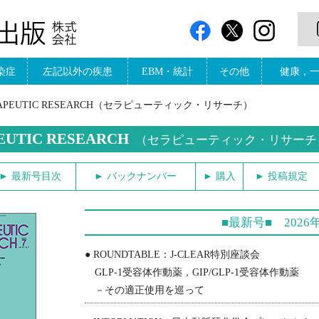
染症
左記以外の疾患
EBM・統計
その他
健康，
RAPEUTIC RESEARCH（セラピューティック・リサーチ）
EUTIC RESEARCH
（セラピューティック・リサーチ
► 最新号目次
► バックナンバー
► 購入
► 投稿規定
■最新号■ 2026年7
● ROUNDTABLE：J-CLEAR特別座談会
GLP-1受容体作動薬，GIP/GLP-1受容体作動薬
－その適正使用を巡って