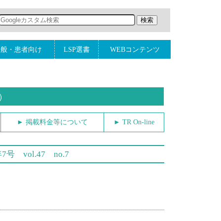
一般・患者向け
LSP選書
WEBコンテンツ
）
► 掲載料金等について
► TR On-line
号 vol.47 no.7