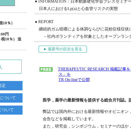
● INFORMATION：日本動脈硬化学会プレスセミナ
日本人におけるLp(a)と心血管リスクの実態
● REPORT
＋税10％）
継続的ガム咀嚼による体調ならびに花粉症様症状
60円
－社内ボランティアを対象としたオープンランダ
＋税10％） 送
► 最新号の目次を見る
入
THERAPEUTIC RESEARCH 
ス」を
TR On-lineで公開
規定
について
医学，薬学の最新情報を提供する総合月刊誌。
について
弊誌では国内外における最新情報やオピニオン
会告などを掲載しています。
また，研究会，シンポジウム，セミナーのほか