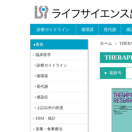
診療ガイドライン
循環器
骨代謝
感
ホーム
THE
●書籍
臨床医学
THERAP
診療ガイドライン
► 最新号
循環器
骨代謝
感染症
上記以外の疾患
EBM・統計
栄養・食事療法