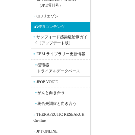
（JPT増刊号）
OPJリエゾン
●WEBコンテンツ
サンフォード感染症治療ガイ
ド（アップデート版）
EBM ライブラリー更新情報
循環器
トライアルデータベース
JPOP-VOICE
がんと向き合う
統合失調症と向き合う
THERAPEUTIC RESEARCH
On-line
JPT ONLINE