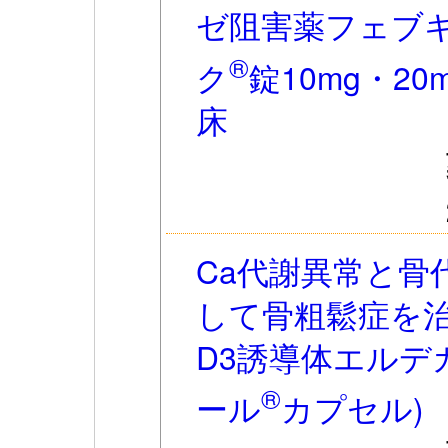
ゼ阻害薬フェブ
®
ク
錠10mg・20
床
Ca代謝異常と骨
して骨粗鬆症を
D3誘導体エルデ
®
ール
カプセル)