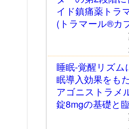
イド鎮痛薬トラ
(トラマール®カ
睡眠-覚醒リズム
眠導入効果をも
アゴニストラメ
錠8mgの基礎と