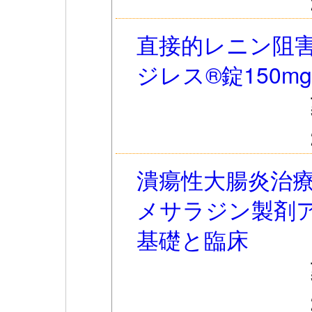
直接的レニン阻害
ジレス®錠150m
潰瘍性大腸炎治療
メサラジン製剤アサ
基礎と臨床