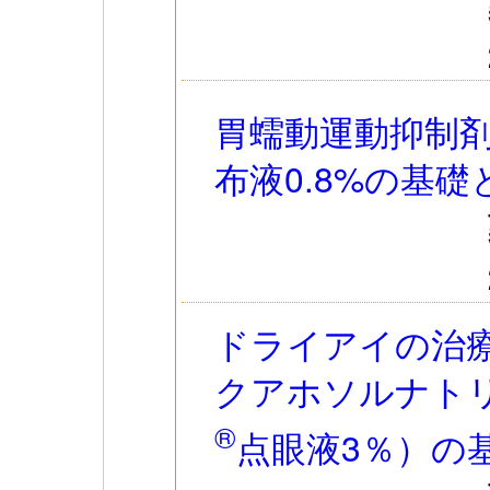
胃蠕動運動抑制
布液0.8%の基礎
ドライアイの治
クアホソルナト
®
点眼液3％）の