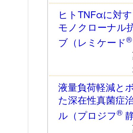
ヒトTNFαに対
モノクローナル
®
ブ（レミケード
液量負荷軽減と
た深在性真菌症
®
ル（プロジフ
静