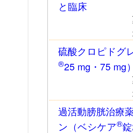
と臨床
硫酸クロピドグ
®
25 mg・75 
過活動膀胱治療
®
ン（ベシケア
錠