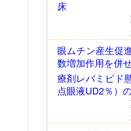
床
眼ムチン産生促
数増加作用を併
療剤レバミピド
点眼液UD2％）