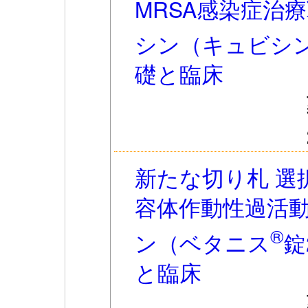
MRSA感染症治
シン（キュビシ
礎と臨床
新たな切り札 選
容体作動性過活
®
ン（ベタニス
錠
と臨床