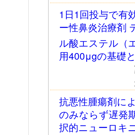
1日1回投与で有
ー性鼻炎治療剤 
ル酸エステル（
用400μgの基礎
抗悪性腫瘍剤に
のみならず遅発
択的ニューロキ