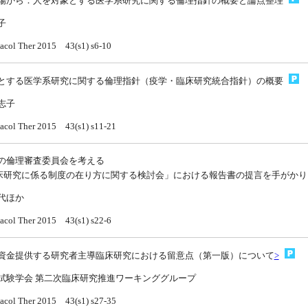
場から：人を対象とする医学系研究に関する倫理指針の概要と論点整理
子
acol Ther 2015 43(s1) s6-10
とする医学系研究に関する倫理指針（疫学・臨床研究統合指針）の概要
志子
acol Ther 2015 43(s1) s11-21
の倫理審査委員会を考える
研究に係る制度の在り方に関する検討会」における報告書の提言を手がかり
代ほか
acol Ther 2015 43(s1) s22-6
資金提供する研究者主導臨床研究における留意点（第一版）について
>
試験学会 第二次臨床研究推進ワーキンググループ
acol Ther 2015 43(s1) s27-35