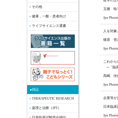
疫学の立
その他
玉腰 暁
健康，一般・患者向け
Jpn Pharm
ライフサイエンス選書
人を対象
猪原 登
Jpn Pharm
これから
─「臨床
髙嶋 佳
Jpn Pharm
●雑誌
企業等が
THERAPEUTIC RESEARCH
日本臨床
薬理と治療（JPT）
Jpn Pharm
日本臨床試験学会雑誌