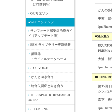
（JPT増刊号）
がんの多
OPJリエゾン
中村 健
●WEBコンテンツ
Jpn Pharm
サンフォード感染症治療ガイ
ド（アップデート版）
■SERIES
EBM ライブラリー更新情報
EQUAT
PRIS
循環器
大浦 
トライアルデータベース
Jpn Pharm
JPOP-VOICE
がんと向き合う
■CONGRE
統合失調症と向き合う
第35回
シンポジ
THERAPEUTIC RESEARCH
森下 典
On-line
Jpn Pharm
JPT ONLINE