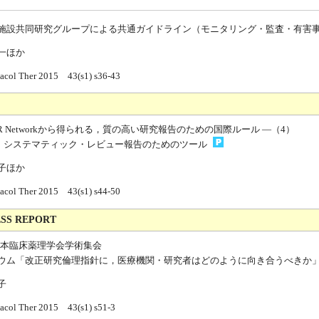
施設共同研究グループによる共通ガイドライン（モニタリング・監査・有害
一ほか
acol Ther 2015 43(s1) s36-43
OR Networkから得られる，質の高い研究報告のための国際ルール ―（4）
MA：システマティック・レビュー報告のためのツール
智子ほか
acol Ther 2015 43(s1) s44-50
SS REPORT
 日本臨床薬理学会学術集会
ウム「改正研究倫理指針に，医療機関・研究者はどのように向き合うべきか
子
acol Ther 2015 43(s1) s51-3