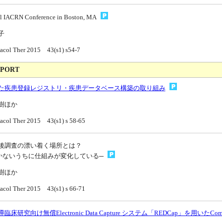
l IACRN Conference in Boston, MA
子
acol Ther 2015 43(s1) s54-7
EPORT
た疾患登録レジストリ・疾患データベース構築の取り組み
樹ほか
acol Ther 2015 43(s1) s 58-65
後調査の漂い着く場所とは？
ないうちに仕組みが変化している─
樹ほか
acol Ther 2015 43(s1) s 66-71
床研究向け無償Electronic Data Capture システム「REDCap」を用いたCompu