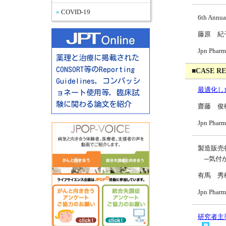
COVID-19
6th Annua
藤原 紀
Jpn Pharm
薬理と治療に掲載された
CONSORT等のReporting
■CASE R
Guidelines，コンパッシ
最適化し
ョネート使用等，臨床試
験に関わる論文を紹介
齋藤 俊
Jpn Pharm
製造販売
─気付か
有馬 秀
Jpn Pharm
研究者主導臨