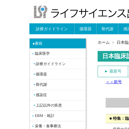
診療ガイドライン
循環器
骨代謝
感
ホーム
日本臨
●書籍
臨床医学
日本臨床
診療ガイドライン
► 最新号
循環器
＜＜前号
骨代謝
感染症
上記以外の疾患
EBM・統計
■ 特集：
栄養・食事療法