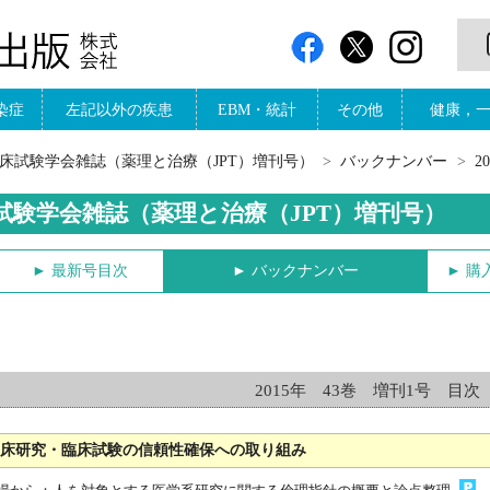
染症
左記以外の疾患
EBM・統計
その他
健康，
床試験学会雑誌（薬理と治療（JPT）増刊号）
バックナンバー
2
試験学会雑誌（薬理と治療（JPT）増刊号）
► 最新号目次
► バックナンバー
► 購
2015年 43巻 増刊1号 目次
臨床研究・臨床試験の信頼性確保への取り組み