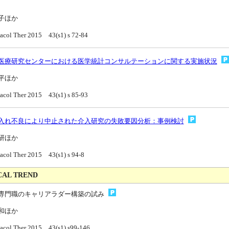
子ほか
acol Ther 2015 43(s1) s 72-84
医療研究センターにおける医学統計コンサルテーションに関する実施状況
平ほか
acol Ther 2015 43(s1) s 85-93
入れ不良により中止された介入研究の失敗要因分析：事例検討
研ほか
acol Ther 2015 43(s1) s 94-8
CAL TREND
専門職のキャリアラダー構築の試み
和ほか
acol Ther 2015 43(s1) s99-146