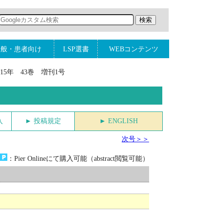
一般・患者向け
LSP選書
WEBコンテンツ
015年 43巻 増刊1号
入
► 投稿規定
► ENGLISH
次号＞＞
：Pier Onlineにて購入可能（abstract閲覧可能）