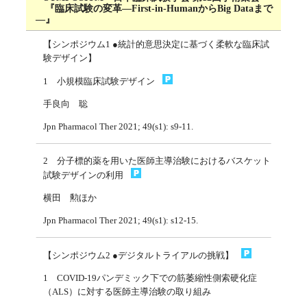
『臨床試験の変革—First-in-HumanからBig Dataまで
—』
【シンポジウム1 ●統計的意思決定に基づく柔軟な臨床試
験デザイン】
1 小規模臨床試験デザイン
手良向 聡
Jpn Pharmacol Ther 2021; 49(s1): s9-11.
2 分子標的薬を用いた医師主導治験におけるバスケット
試験デザインの利用
横田 勲ほか
Jpn Pharmacol Ther 2021; 49(s1): s12-15.
【シンポジウム2 ●デジタルトライアルの挑戦】
1 COVID-19パンデミック下での筋萎縮性側索硬化症
（ALS）に対する医師主導治験の取り組み