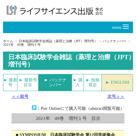
menu
ホーム
日本臨床試験学会雑誌（薬理と治療（JPT）増刊号）
バックナンバー
2021年 49巻 増刊１号
日本臨床試験学会雑誌（薬理と治療（JPT）
増刊号）
► 最新
► 最新号
► バックナ
► 購
► 投稿
► ENGLISH
号
目次
ンバー
入
規定
＜＜前号
次号＞＞
：Pier Onlineにて購入可能（abstract閲覧可能）
2021年 49巻 増刊１号 目次
■ SYMPOSIUM 日本臨床試験学会 第12回学術集会