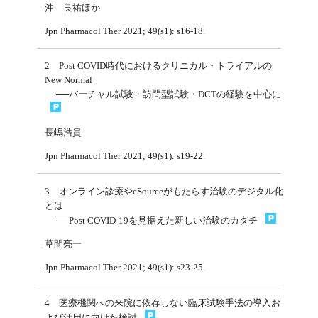
沖 良祐ほか
Jpn Pharmacol Ther 2021; 49(s1): s16-18.
2 Post COVID時代におけるクリニカル・トライアルの
New Normal
──バーチャル試験・訪問型試験・DCTの経験を中心に
長嶋浩貴
Jpn Pharmacol Ther 2021; 49(s1): s19-22.
3 オンライン診療やeSourceがもたらす治験のデジタル化
とは
──Post COVID-19を見据えた新しい治験のカタチ
草間亮一
Jpn Pharmacol Ther 2021; 49(s1): s23-25.
4 医療機関への来院に依存しない臨床試験手法の導入お
よび活用に向けた検討