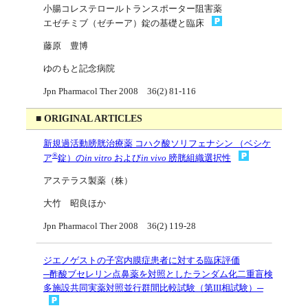
小腸コレステロールトランスポーター阻害薬
エゼチミブ（ゼチーア）錠の基礎と臨床
藤原 豊博
ゆのもと記念病院
Jpn Pharmacol Ther 2008 36(2) 81-116
■ ORIGINAL ARTICLES
新規過活動膀胱治療薬 コハク酸ソリフェナシン （ベシケ
®
ア
錠）の
in vitro
および
in vivo
膀胱組織選択性
アステラス製薬（株）
大竹 昭良ほか
Jpn Pharmacol Ther 2008 36(2) 119-28
ジエノゲストの子宮内膜症患者に対する臨床評価
─酢酸ブセレリン点鼻薬を対照としたランダム化二重盲検
多施設共同実薬対照並行群間比較試験（第III相試験）─