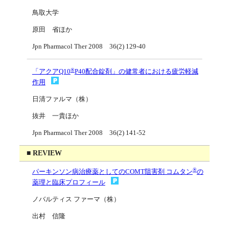
鳥取大学
原田 省ほか
Jpn Pharmacol Ther 2008 36(2) 129-40
®
「アクアQ10
P40配合錠剤」の健常者における疲労軽減
作用
日清ファルマ（株）
抜井 一貴ほか
Jpn Pharmacol Ther 2008 36(2) 141-52
■ REVIEW
®
パーキンソン病治療薬としてのCOMT阻害剤 コムタン
の
薬理と臨床プロフィール
ノバルティス ファーマ（株）
出村 信隆