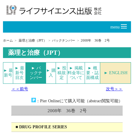
menu
ホーム
薬理と治療（JPT）
バックナンバー
2008年 36巻 2号
薬理と治療（JPT）
► 最
► バ
► 投
► 掲載
► 概
► 最
► 購
新号
ックナ
稿規
料金等に
要・誌
► ENGLISH
新号
入
目次
ンバー
定
ついて
面構成
＜＜前号
次号＞＞
：Pier Onlineにて購入可能（abstract閲覧可能）
2008年 36巻 2号
■ DRUG PROFILE SERIES