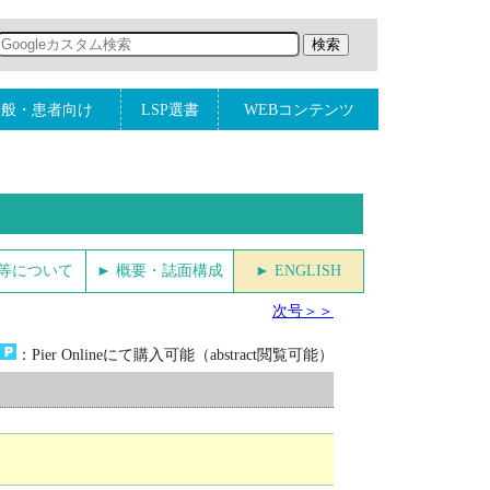
一般・患者向け
LSP選書
WEBコンテンツ
金等について
► 概要・誌面構成
► ENGLISH
次号＞＞
：Pier Onlineにて購入可能（abstract閲覧可能）