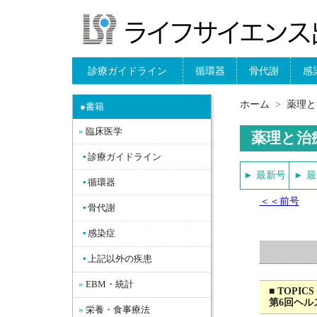
診療ガイドライン
循環器
骨代謝
感
ホーム
薬理と
●書籍
臨床医学
薬理と治
診療ガイドライン
► 最新号
► 
循環器
＜＜前号
骨代謝
感染症
上記以外の疾患
EBM・統計
■ TOP
第6回ヘ
栄養・食事療法