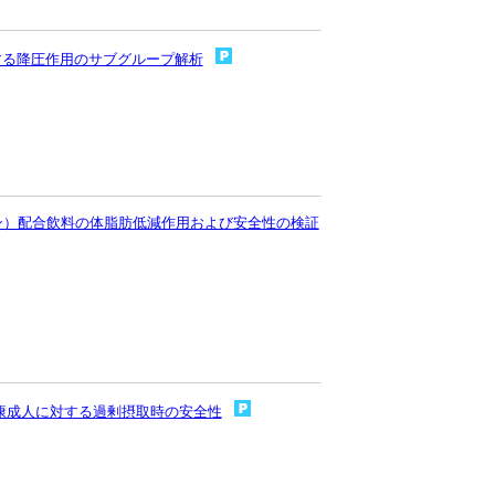
する降圧作用のサブグループ解析
ン）配合飲料の体脂肪低減作用および安全性の検証
康成人に対する過剰摂取時の安全性