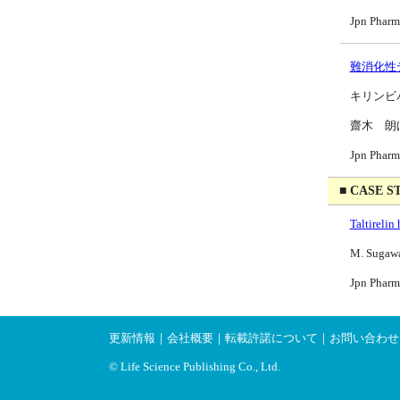
Jpn Pharm
難消化性
キリンビ
齋木 朗
Jpn Pharm
■ CASE S
Taltirelin
M. Sugawar
Jpn Pharm
更新情報
｜
会社概要
｜
転載許諾について
｜
お問い合わせ
© Life Science Publishing Co., Ltd.