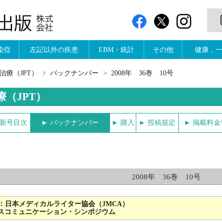
染症
左記以外の疾患
EBM・統計
その他
健康，
治療（JPT）
バックナンバー
2008年 36巻 10号
療（JPT）
最新号目次
► バックナンバー
► 購入
► 投稿規定
► 掲載料
2008年 36巻 10号
ICS：日本メディカルライター協会（JMCA）
ルスコミュニケーション・シンポジウム