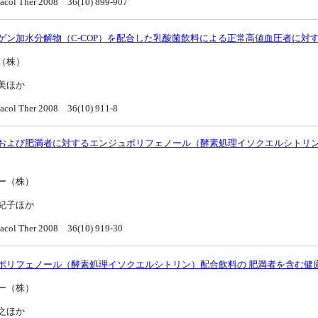
acol Ther 2008 36(10) 899-907
ゲン加水分解物（C-COP）を配合した乳酸菌飲料による正常高値血圧者に対
（株）
美ほか
acol Ther 2008 36(10) 911-8
および肥満者に対するエンジュポリフェノール（酵素処理イソクエルシトリ
ー（株）
紀子ほか
acol Ther 2008 36(10) 919-30
ポリフェノール（酵素処理イソクエルシトリン）配合飲料の 肥満者を含む健
ー（株）
之ほか