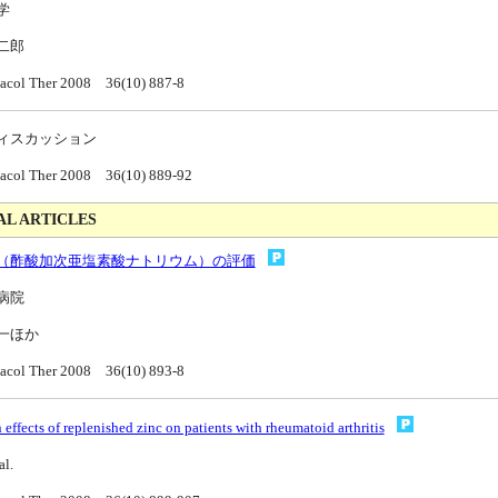
学
二郎
acol Ther 2008 36(10) 887-8
ィスカッション
acol Ther 2008 36(10) 889-92
AL ARTICLES
（酢酸加次亜塩素酸ナトリウム）の評価
病院
一ほか
macol Ther 2008 36(10) 893-8
 effects of replenished zinc on patients with rheumatoid arthritis
al.