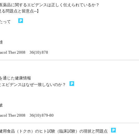
医薬品に関するエビデンスは正しく伝えられているか？
見る問題点と留意点─】
あたって
靖雄
acol Ther 2008 36(10) 878
物を通じた健康情報
とエビデンスはなぜ一致しないのか？
敏
acol Ther 2008 36(10) 879-80
定保健用食品（トクホ）のヒト試験（臨床試験）の現状と問題点