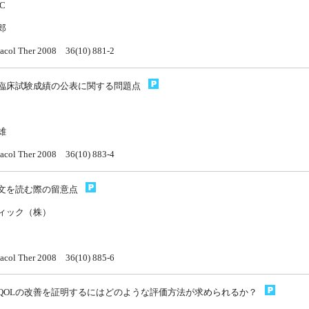
C
郎
acol Ther 2008 36(10) 881-2
規模臨床試験成績の公表に関する問題点
雄
acol Ther 2008 36(10) 883-4
学論文を読む際の留意点
ィック（株）
acol Ther 2008 36(10) 885-6
康やQOLの改善を証明するにはどのような評価方法が求められるか？