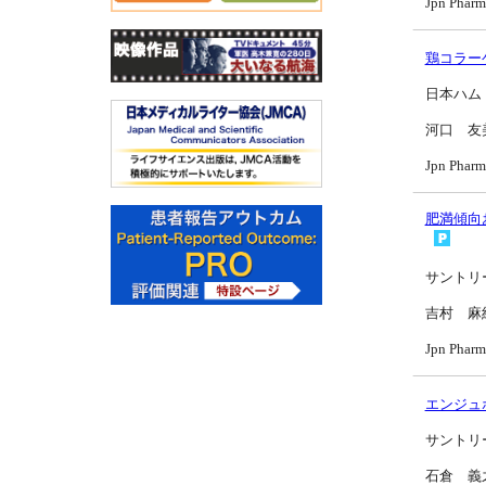
Jpn Pharm
鶏コラー
日本ハム
河口 友
Jpn Pharm
肥満傾向
サントリ
吉村 麻
Jpn Pharm
エンジュ
サントリ
石倉 義