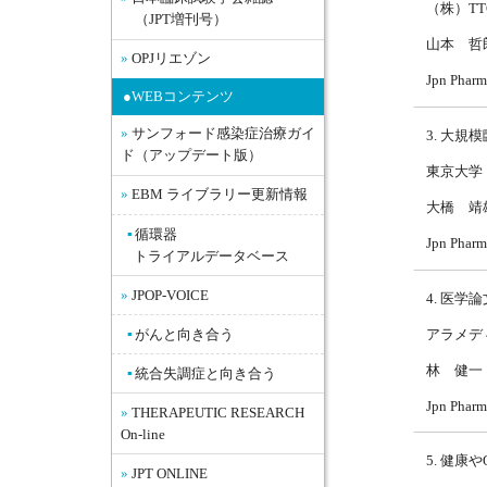
（株）TT
（JPT増刊号）
山本 哲
OPJリエゾン
Jpn Pharm
●WEBコンテンツ
サンフォード感染症治療ガイ
3. 大
ド（アップデート版）
東京大学
EBM ライブラリー更新情報
大橋 靖
循環器
Jpn Pharm
トライアルデータベース
JPOP-VOICE
4. 医
アラメデ
がんと向き合う
林 健一
統合失調症と向き合う
Jpn Pharm
THERAPEUTIC RESEARCH
On-line
5. 健
JPT ONLINE