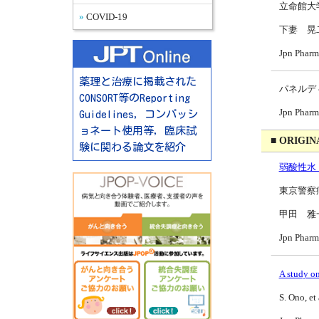
立命館大
COVID-19
下妻 晃
Jpn Pharm
薬理と治療に掲載された
パネルデ
CONSORT等のReporting
Jpn Pharm
Guidelines，コンパッシ
ョネート使用等，臨床試
■ ORIGIN
験に関わる論文を紹介
弱酸性水
東京警察
甲田 雅
Jpn Phar
A study on
S. Ono, et 