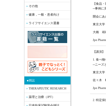
【食品・
その他
─事例に
健康，一般・患者向け
開会に
ライフサイエンス選書
東京大学
大橋 
Jpn Pharm
【講演】
1. 食べ
─ニーズ
東京大学
佐々木 
●雑誌
Jpn Pharm
THERAPEUTIC RESEARCH
薬理と治療（JPT）
2. 特
日本臨床試験学会雑誌