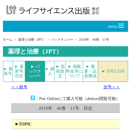
menu
ホーム
薬理と治療（JPT）
バックナンバー
2018年 46巻 11号
薬理と治療（JPT）
► 最
► バ
► 投
► 掲載
► 概
► 最
► 購
新号
ックナ
稿規
料金等に
要・誌
► ENGLISH
新号
入
目次
ンバー
定
ついて
面構成
＜＜前号
次号＞＞
：Pier Onlineにて購入可能（abstract閲覧可能）
2018年 46巻 11号 目次
■ TOPIC