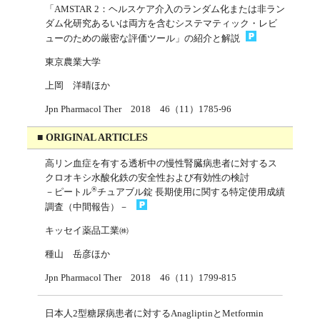
「AMSTAR 2：ヘルスケア介入のランダム化または非ラン
ダム化研究あるいは両方を含むシステマティック・レビ
ューのための厳密な評価ツール」の紹介と解説
東京農業大学
上岡 洋晴ほか
Jpn Pharmacol Ther 2018 46（11）1785-96
■ ORIGINAL ARTICLES
高リン血症を有する透析中の慢性腎臓病患者に対するス
クロオキシ水酸化鉄の安全性および有効性の検討
®
－ピートル
チュアブル錠 長期使用に関する特定使用成績
調査（中間報告）－
キッセイ薬品工業㈱
種山 岳彦ほか
Jpn Pharmacol Ther 2018 46（11）1799-815
日本人2型糖尿病患者に対するAnagliptinとMetformin