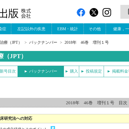
染症
左記以外の疾患
EBM・統計
その他
健康，
治療（JPT）
バックナンバー
2018年 46巻 増刊１号
療（JPT）
最新号目次
► バックナンバー
► 購入
► 投稿規定
► 掲載料
2018年 46巻 増刊１号 目次
臨床研究法への対応