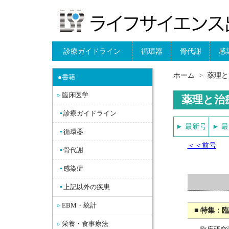
診療ガイドライン
循環器
骨代謝
感
ホーム
薬理と
●書籍
臨床医学
薬理と治
診療ガイドライン
► 最新号
► 
循環器
＜＜前号
骨代謝
感染症
上記以外の疾患
EBM・統計
■ 特集：
栄養・食事療法