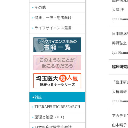
臨床研究
その他
大津 洋
健康，一般・患者向け
Jpn Pharm
ライフサイエンス選書
日本臨床
樽野弘之
Jpn Pharm
臨床研究
「臨床研
大橋靖雄
●雑誌
Jpn Pharm
THERAPEUTIC RESEARCH
アカデミ
薬理と治療（JPT）
山本晴子
日本臨床試験学会雑誌