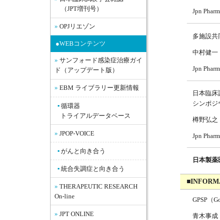
（JPT増刊号）
Jpn Pharm
OPJリエゾン
多施設共
●WEBコンテンツ
中村健一
サンフォード感染症治療ガイ
Jpn Pharm
ド（アップデート版）
EBM ライブラリー更新情報
日本臨床
シンポジ
循環器
トライアルデータベース
樽野弘之
JPOP-VOICE
Jpn Pharm
がんと向き合う
日本製薬
統合失調症と向き合う
■INFORM
THERAPEUTIC RESEARCH
On-line
GPSP（Go
JPT ONLINE
青木事成