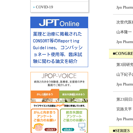
Jpn Pharm
COVID-19
次世代医
山本隆一
薬理と治療に掲載された
CONSORT等のReporting
Jpn Pharm
Guidelines，コンパッシ
■CONGRE
ョネート使用等，臨床試
験に関わる論文を紹介
第3回研
山下紀子
Jpn Pharm
第23回
宮路天平
Jpn Pharm
■SERIES