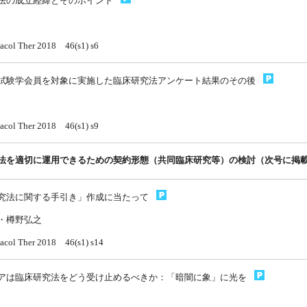
法の成立経緯とそのポイント
acol Ther 2018 46(s1) s6
試験学会員を対象に実施した臨床研究法アンケート結果のその後
acol Ther 2018 46(s1) s9
法を適切に運用できるための契約形態（共同臨床研究等）の検討（次号に掲
究法に関する手引き」作成に当たって
・樽野弘之
acol Ther 2018 46(s1) s14
アは臨床研究法をどう受け止めるべきか：「暗闇に象」に光を