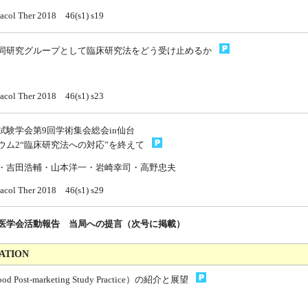
acol Ther 2018 46(s1) s19
同研究グループとして臨床研究法をどう受け止めるか
acol Ther 2018 46(s1) s23
試験学会第9回学術集会総会in仙台
ウム2“臨床研究法への対応”を終えて
・吉田浩輔・山本洋一・岩崎幸司・高野忠夫
acol Ther 2018 46(s1) s29
医学会活動報告 当局への提言（次号に掲載）
ATION
od Post-marketing Study Practice）の紹介と展望