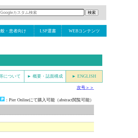
一般・患者向け
LSP選書
WEBコンテンツ
金等について
► 概要・誌面構成
► ENGLISH
次号＞＞
：Pier Onlineにて購入可能（abstract閲覧可能）