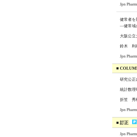
Jpn Pha
健常者を
—健常域
大阪公立
鈴木 利
Jpn Pha
■ COLUM
研究公正
統計数理
折笠 秀
Jpn Pha
■ 訂正
Jpn Pha