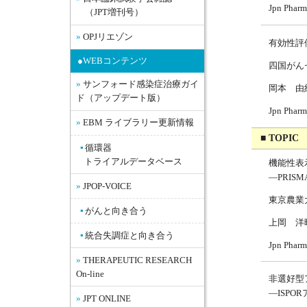
Jpn Pha
（JPT増刊号）
OPJリエゾン
有効性評
●WEBコンテンツ
四国がん
サンフォード感染症治療ガイ
岡本 由
ド（アップデート版）
Jpn Pha
EBM ライブラリー更新情報
■ TOPIC
循環器
トライアルデータベース
機能性表
—PRIS
JPOP-VOICE
東京農業
がんと向き合う
上岡 洋
統合失調症と向き合う
Jpn Pha
THERAPEUTIC RESEARCH
On-line
非選好型
—ISP
JPT ONLINE