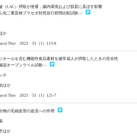
酸（LAC）摂取が便通，腸内環境および肌質に及ぼす影響
ム化二重盲検プラセボ対照並行群間比較試験—
ほか
rmacol Ther 2023 51（1）113-9
ジオールを含む機能性食品素材を健常成人が摂取したときの安全性
確認オープンラベル試験—
ンチ
佑ほか
rmacol Ther 2023 51（1）121-7
出物の毛細血管の血流への作用
薬
平ほか