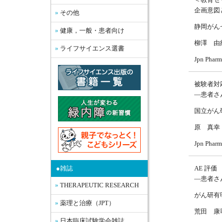
企画意図
その他
静岡がん
健康，一般・患者向け
柳澤 由
ライフサイエンス選書
Jpn Pha
被験者対
—患者さ
国立がん
原 真幸
Jpn Pha
AE 評価
●雑誌
—患者さ
THERAPEUTIC RESEARCH
がん研有
薬理と治療（JPT）
荒田 康
日本臨床試験学会雑誌