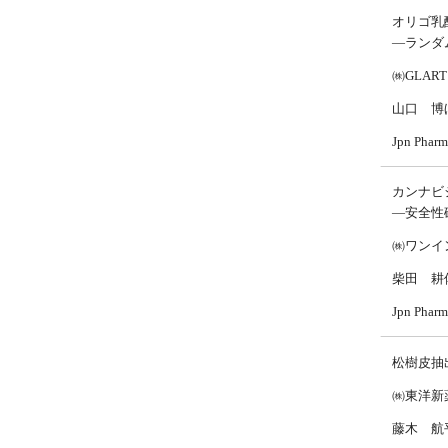
オリゴ乳
—ランダ
㈱GLART
山口 博
Jpn Pha
カンナビ
—安全性
㈱ワンイ
柴田 耕
Jpn Pha
松樹皮抽
㈱東洋新
藤木 航