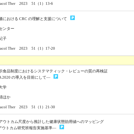
rmacol Ther 2023 51（1）13-6
価における CRC の理解と支援について
センター
紀子
rmacol Ther 2023 51（1）17-20
示食品制度におけるシステマティック・レビューの質の再検証
MA 2020 の導入を目前にして—
大学
晴ほか
rmacol Ther 2023 51（1）21-30
アウトカム尺度から推計した健康状態効用値へのマッピング
ORアウトカム研究班報告実施基準—