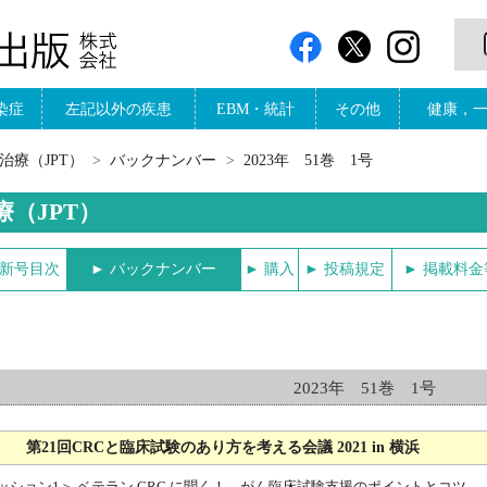
染症
左記以外の疾患
EBM・統計
その他
健康，
治療（JPT）
バックナンバー
2023年 51巻 1号
療（JPT）
最新号目次
► バックナンバー
► 購入
► 投稿規定
► 掲載料
2023年 51巻 1号
C 第21回CRCと臨床試験のあり方を考える会議 2021 in 横浜
ッション1＞ ベテラン CRC に聞く！ がん臨床試験支援のポイントとコツ