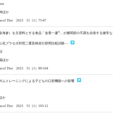
ine
伸ほか
rmacol Ther 2023 51（1）75-87
®
金海参）を主原料とする食品「金香一蘆
」が膝関節の不調を自覚する健常な
ム化プラセボ対照二重盲検並行群間比較試験—
顔
賜ほか
rmacol Ther 2023 51（1）89-104
ガムトレーニングによる子どもの口腔機能への影響
ほか
rmacol Ther 2023 51（1）105-12