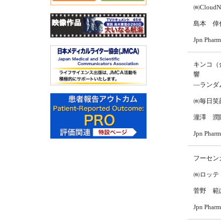
㈱CloudN
島本 倖
Jpn Pha
キンコ（
響
—ランダ
㈱毎日笑
瀧澤 潤
Jpn Pha
フーセン
㈱ロッテ
菅野 範
Jpn Pha