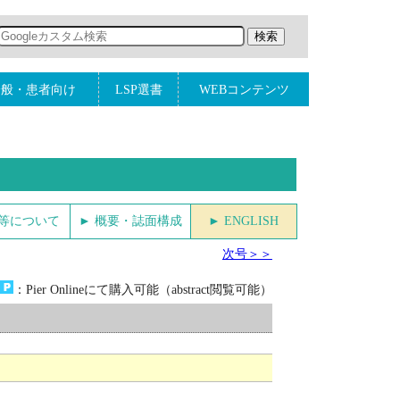
一般・患者向け
LSP選書
WEBコンテンツ
金等について
► 概要・誌面構成
► ENGLISH
次号＞＞
：Pier Onlineにて購入可能（abstract閲覧可能）