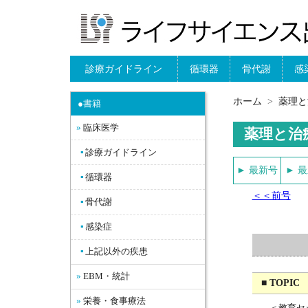
診療ガイドライン
循環器
骨代謝
感
ホーム
薬理と
●書籍
臨床医学
薬理と治
診療ガイドライン
► 最新号
► 
循環器
＜＜前号
骨代謝
感染症
上記以外の疾患
EBM・統計
■ TOPI
栄養・食事療法
＜教育セ