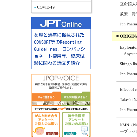
立命館大
COVID-19
兼安 貴
Jpn Pha
薬理と治療に掲載された
■ ORIGIN
CONSORT等のReporting
Explorator
Guidelines，コンパッシ
—A system
ョネート使用等，臨床試
験に関わる論文を紹介
Shingo Ike
Jpn Pha
Effect of 
Takeshi Na
Jpn Pha
NMN（N
—プラセ