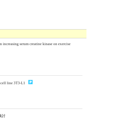
n increasing serum creatine kinase on exercise
 cell line 3T3-L1
検討