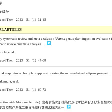
学
子ほか
rmacol Ther 2023 51（1）31-45
AL ARTICLES
y systematic review and meta-analysis of
Panax
genus plant ingestion evaluation i
atic review and meta-analysis—
uchi, et al.
rmacol Ther 2023 51（1）47-68
chakasaponins on body fat suppression using the mouse-derived adipose progenitor
kamura, et al.
rmacol Ther 2023 51（1）69-73
icotinamide Mononucleotide）含有食品の肌機能に及ぼす効果および安全性の
ボ対照無作為化二重盲検並行群間比較試験—