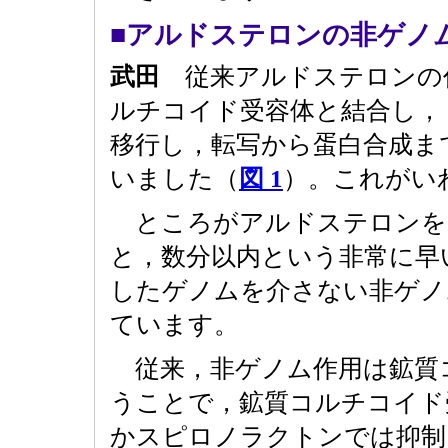
■アルドステロンの非ゲノ
武田
従来アルドステロンの
ルチコイド受容体と結合し，
移行し，転写から蛋白合成ま
いました（
図 1
）。これがい
ところがアルドステロンを in vi
と，数分以内という非常に早
したゲノムを介さない非ゲノ
ています。
従来，非ゲノム作用は鉱質
うことで，鉱質コルチコイド
かスピロノラクトンでは抑制