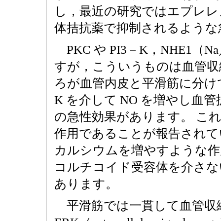
し，最近の研究ではエプレレ
体拮抗薬で抑制されるような
PKC や PI3－K，NHE1（Na
すが，こういうものは血管収
ろが血管内皮と平滑筋に分けて
K を介して NO を増やし
の急性効果があります。 こ
作用であることが報告されてい
カルシウムを増やすような作
コルチコイド受容体を介さな
あります。
平滑筋では一貫して血管収