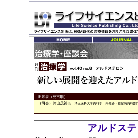
出席者（発言順）
（司会）片山茂裕
氏 埼玉医科大学内科学 内分泌・糖尿病内科部
アルドステ