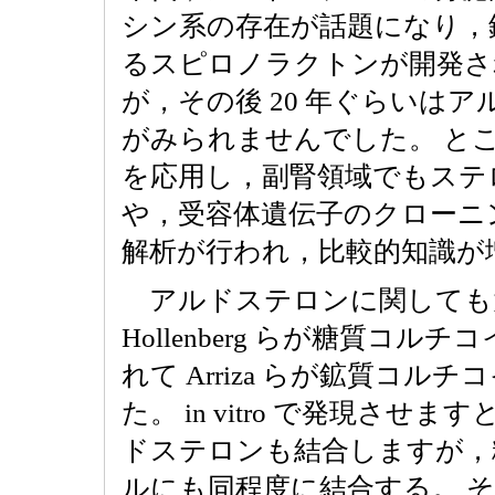
シン系の存在が話題になり，
るスピロノラクトンが開発され
が，その後 20 年ぐらいは
がみられませんでした。 ところ
を応用し，副腎領域でもステ
や，受容体遺伝子のクローニ
解析が行われ，比較的知識が
アルドステロンに関しても大
Hollenberg らが糖質コ
れて Arriza らが鉱質コ
た。 in vitro で発現さ
ドステロンも結合しますが，
ルにも同程度に結合する。 