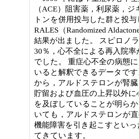
（ACE）阻害薬，利尿薬，
トンを併用投与した群と投与
RALES（Randomized Aldact
結果が出ました。 スピロノ
30％，心不全による再入院率
でした。 重症心不全の病態
いると解釈できるデータです
から，アルドステロンが腎臓
貯留および血圧の上昇以外に
を及ぼしていることが明らか
いても，アルドステロンが直
機能障害を引き起こすといった
てきています。