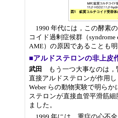
図1 鉱質コルチコイド受容体
1990 年代には，この酵素
コイド過剰症候群（syndrome of appa
AME）の原因であることも
■アルドステロンの非上皮
武田
もう一つ大事なのは，
直接アルドステロンが作用し
Weber らの動物実験で明
ステロンが直接血管平滑筋細
ました。
1999 年には，重症の心不