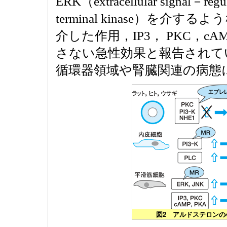
ERK（extracellular signal－r
terminal kinase）を
介した作用，IP3， PKC，c
さない急性効果と報告されて
循環器領域や腎臓関連の病態
図2 アルドステロン