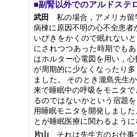
■副腎以外でのアルドステ
武田
私の場合，アメリカ留学
病棟に原因不明の心不全患者
いびきをかくので眠れないと
にされつつあった時期でもあ
はホルター心電図を用い，心
が周期的に少なくなったり多く
ました。 そのとき瀧島先生
来で睡眠中の呼吸をモニタで
るのではないかという宿題を
用睡眠モニタを開発しました
とが睡眠医療に関わるように
片山
それは先生方のお仕事