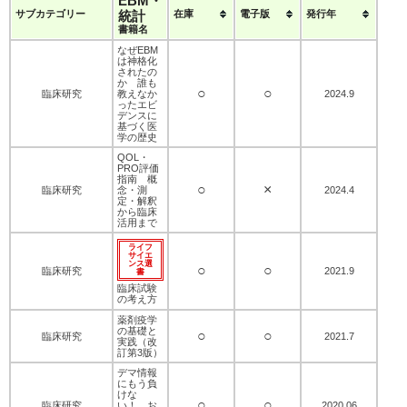
EBM・
サブカテゴリー
統計
在庫
電子版
発行年
書籍名
なぜEBM
は神格化
されたの
か 誰も
○
○
臨床研究
教えなか
2024.9
ったエビ
デンスに
基づく医
学の歴史
QOL・
PRO評価
指南 概
○
×
臨床研究
念・測
2024.4
定・解釈
から臨床
活用まで
ライフ
サイエ
ンス選
○
○
臨床研究
2021.9
書
臨床試験
の考え方
薬剤疫学
の基礎と
○
○
臨床研究
2021.7
実践（改
訂第3版）
デマ情報
にもう負
けな
○
○
臨床研究
い！ お
2020.06