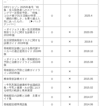
—
OPJリエゾン 2025年春号「特
集：全入院患者へのスクリーニ
ングで一次骨折予防」「特集：
○
○
コロナ禍でOLS 活動が停滞……
2025.4
「継続の難しさ」を乗り越えた
先にあったもの」
［
▶︎バック
ナンバー
］
＜ダイジェスト版＞生活習慣病
○
×
骨折リスクに関する診療ガイド
2020.05
2019年版
生活習慣病骨折リスクに関する
○
×
2019.8
診療ガイド 2019年版
骨粗鬆症診療における骨代謝マ
○
×
ーカーの適正使用ガイド 2018年
2018.10
版
＜ダイジェスト版＞骨粗鬆症の
○
×
予防と治療ガイドライン2015年
2015.08
版
骨粗鬆症の予防と治療ガイドラ
○
×
イン2015年版
○
×
椎体骨折診療ガイド
2015.05
＜牛乳乳製品健康科学会議総説
○
×
集＞牛乳と健康－わが国におけ
2015.02
る研究の軌跡と将来展望
骨粗鬆症の診断と治療 主要ガ
○
×
2014.07
イド集
○
×
骨粗鬆症標準用語集
2014.06