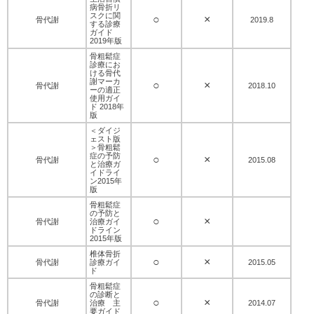
病骨折リ
スクに関
○
×
骨代謝
2019.8
する診療
ガイド
2019年版
骨粗鬆症
診療にお
ける骨代
謝マーカ
○
×
骨代謝
2018.10
ーの適正
使用ガイ
ド 2018年
版
＜ダイジ
ェスト版
＞骨粗鬆
症の予防
○
×
骨代謝
2015.08
と治療ガ
イドライ
ン2015年
版
骨粗鬆症
の予防と
○
×
骨代謝
治療ガイ
ドライン
2015年版
椎体骨折
○
×
骨代謝
診療ガイ
2015.05
ド
骨粗鬆症
の診断と
○
×
骨代謝
治療 主
2014.07
要ガイド