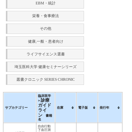
EBM・統計
栄養・食事療法
その他
健康,一般・患者向け
ライフサイエンス選書
埼玉医科大学 健康セミナーシリーズ
叢書クロニック SERIES CHRONIC
臨床医学
診療
>
ガイド
サブカテゴリー
在庫
電子版
発行年
ライ
ン
書籍
名
自由行動
下血圧測