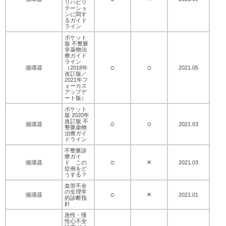
リハビリ
テーショ
ンに関す
るガイド
ライン
ポケット
版 不整脈
非薬物治
療ガイド
ライン
○
○
循環器
（2018年
2021.05
改訂版／
2021年フ
ォーカス
アップデ
ート版）
ポケット
版 2020年
改訂版 不
○
○
循環器
2021.03
整脈薬物
治療ガイ
ドライン
不整脈診
療ガイ
○
×
循環器
ド この
2021.03
症例をど
うする？
血管不全
の生理学
○
×
循環器
2021.01
的診断指
針
急性・慢
性心不全