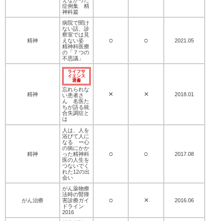
症例集 精
神科篇
病院で聞け
ない話、診
察室では見
○
○
精神
えない姿
2021.05
精神科医療
の「７つの
不思議」
ライフサ
イエンス
選書
忘れられな
×
×
精神
2018.01
い患者さ
ん 名医た
ちが語る統
合失調症と
は
人は、人を
浴びて人に
なる ー心
の病にかか
○
○
精神
った精神科
2017.08
医の人生を
つないでく
れた12の出
会い
がん薬物療
法時の腎障
○
×
がん治療
害診療ガイ
2016.06
ドライン
2016