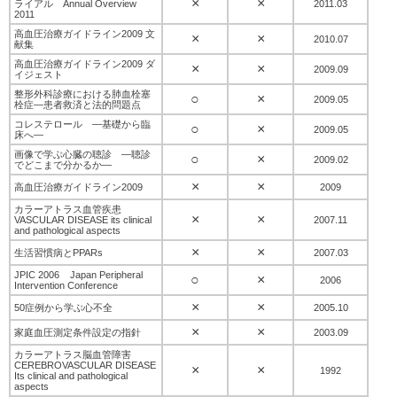
×
×
ライアル Annual Overview
2011.03
2011
高血圧治療ガイドライン2009 文
×
×
2010.07
献集
高血圧治療ガイドライン2009 ダ
×
×
2009.09
イジェスト
整形外科診療における肺血栓塞
○
×
2009.05
栓症―患者救済と法的問題点
コレステロール —基礎から臨
○
×
2009.05
床へ—
画像で学ぶ心臓の聴診 —聴診
○
×
2009.02
でどこまで分かるか—
×
×
高血圧治療ガイドライン2009
2009
カラーアトラス血管疾患
×
×
VASCULAR DISEASE its clinical
2007.11
and pathological aspects
×
×
生活習慣病とPPARs
2007.03
JPIC 2006 Japan Peripheral
○
×
2006
Intervention Conference
×
×
50症例から学ぶ心不全
2005.10
×
×
家庭血圧測定条件設定の指針
2003.09
カラーアトラス脳血管障害
CEREBROVASCULAR DISEASE
×
×
1992
Its clinical and pathological
aspects