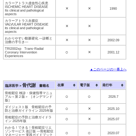
カラーアトラス虚血性心疾患
ISCHEMIC HEART DISEASE
×
×
1990
Its clinical and pathological
aspects
カラーアトラス弁膜症
VALVULAR HEART DISEASE
×
×
its clinical and pathological
aspects
わかりやすい動脈硬化 —診断と
×
×
2002.09
治療の手引き—
TRI2002xp Trans-Radial
○
×
Coronary Intervention
2001.12
Experiences
▲このページの一番上へ
骨代謝
在庫
電子版
発行年
臨床医学 >
書籍名
骨粗鬆症 検診・保健指導マニュ
○
○
アル＜第２版＞ ［オンデマンド
2026.7
版］
ダイジェスト版 骨粗鬆症の予
○
×
2025.10
防と治療ガイドライン 2025年版
骨粗鬆症の予防と治療ガイドラ
○
×
2025.07
イン 2025年版
わかる！できる！骨粗鬆症リエ
ゾンサービス 改訂版 —骨粗鬆症
○
○
2020.07
マネージャー 実践ガイドブック