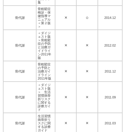
集
骨粗鬆症
検診・保
健指導マ
×
○
骨代謝
2014.12
ニュアル
＜第２版
＞
＜ダイジ
ェスト版
＞骨粗鬆
症の予防
×
×
骨代謝
2012.02
と治療ガ
イドライ
ン2011年
版
骨粗鬆症
の予防と
×
×
骨代謝
治療ガイ
2011.12
ドライン
2011年版
＜ダイジ
ェスト版
＞ 生活
習慣病骨
×
×
骨代謝
2011.09
折リスク
に関する
診療ガイ
ド
生活習慣
病骨折リ
×
×
骨代謝
スクに関
2011.03
する診療
ガイド