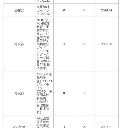
イン2021
血尿診断
×
×
泌尿器
ガイドラ
2014.01
イン2013
NIHによる
米国喘息
教育・予
防プログ
ラム 妊
娠中の喘
息管理：
○
×
呼吸器
薬物療法
2005.07
ガイド
（ワーキ
ング・グ
ループ報
告 2004年
改訂版 日
本語版）
ATS（米国
胸部学
会）COPD
ガイドラ
イン
COPD（慢
×
×
呼吸器
性閉塞性
肺疾患）
の診断・
管理規準
（日本語
版）
がん薬物
療法時の
腎障害診
○
×
がん治療
2022.10