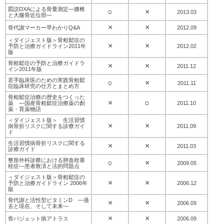
図説DXAによる骨量測定—腰椎
○
×
2013.03
と大腿骨近位部—
×
×
骨代謝マーカー早わかりQ&A
2012.09
＜ダイジェスト版＞骨粗鬆症の
×
×
予防と治療ガイドライン2011年
2012.02
版
骨粗鬆症の予防と治療ガイドラ
×
×
2011.12
イン2011年版
若手臨床医のための実践骨粗鬆
○
×
2011.11
症臨床研究の仕方とまとめ方
骨粗鬆症治療の歴史をつくった
×
○
薬 ―国産骨粗鬆症治療薬の創
2011.10
薬・育薬物語
＜ダイジェスト版＞ 生活習慣
×
×
病骨折リスクに関する診療ガイ
2011.09
ド
生活習慣病骨折リスクに関する
×
×
2011.03
診療ガイド
整形外科診療における肺血栓塞
○
×
2009.05
栓症―患者救済と法的問題点
＜ダイジェスト版＞骨粗鬆症の
×
×
予防と治療ガイドライン 2006年
2006.12
版
骨代謝と活性型ビタミンD ―過
×
×
2006.09
去と現在、そして未来―
×
×
骨パジェット病アトラス
2006.09