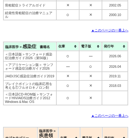
×
×
骨粗鬆症トライアルガイド
2002.05
続発性骨粗鬆症の治療マニュア
○
×
2000.10
ル
▲このページの一番上へ
感染症
在庫
電子版
発行年
臨床医学 >
書籍名
＜日本語版＞サンフォード感染
○
─
2026.06
症治療ガイド2026（第56版）
＜アプリケーション版＞ サンフ
─
○
2026.04
ォード感染症治療ガイド2026
×
×
JAID/JSC感染症治療ガイド2019
2019.11
ブレイクポイントの臨床応用を
○
×
2018.03
考える①フルオロキノロン剤
＜日本語CD-ROM版＞サンフォ
○
×
ードHIV/AIDS治療ガイド2012
Windows＆Mac OS
▲このページの一番上へ
臨床医学 >
疾患領
サブカテゴリー
在庫
電子版
発行年