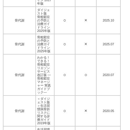
年版
ダイジェ
スト版
骨粗鬆症
○
×
骨代謝
の予防と
2025.10
治療ガイ
ドライン
2025年版
骨粗鬆症
の予防と
○
×
骨代謝
治療ガイ
2025.07
ドライン
2025年版
わかる！
できる！
骨粗鬆症
リエゾン
サービス
○
○
骨代謝
改訂版 —
2020.07
骨粗鬆症
マネージ
ャー 実践
ガイドブ
ック—
＜ダイジ
ェスト版
＞生活習
慣病骨折
○
×
骨代謝
2020.05
リスクに
関する診
療ガイド
2019年版
生活習慣