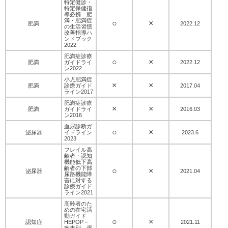
特定健診・
特定保健指
導必携 肥
満・肥満症
○
×
肥満
2022.12
の生活習慣
改善指導ハ
ンドブック
2022
肥満症診療
○
×
肥満
ガイドライ
2022.12
ン2022
小児肥満症
×
×
肥満
診療ガイド
2017.04
ライン2017
肥満症診療
×
×
肥満
ガイドライ
2016.03
ン2016
血尿診断ガ
○
×
泌尿器
イドライン
2023.6
2023
フレイル高
齢者・認知
機能低下高
齢者の下部
○
×
泌尿器
2021.04
尿路機能障
害に対する
診療ガイド
ライン2021
高齢者のた
めの在宅活
動ガイド
○
×
認知症
HEPOP－
2021.11
疾患別 運