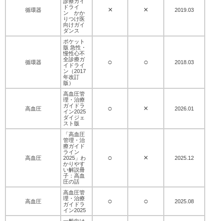
診療ガイ
ドライ
×
×
循環器
2019.03
ン かか
りつけ医
向けガイ
ダンス
ポケット
版 急性・
慢性心不
全診療ガ
○
○
循環器
2018.03
イドライ
ン（2017
年改訂
版）
高血圧管
理・治療
ガイドラ
○
×
高血圧
2026.01
イン2025
ダイジェ
スト版
「高血圧
管理・治
療ガイド
ライン
○
×
高血圧
2025」わ
2025.12
かりやす
い解説冊
子：高血
圧の話
高血圧管
理・治療
○
○
高血圧
2025.08
ガイドラ
イン2025
一般向け