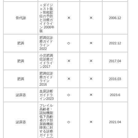
＜ダイジ
ェスト版
＞骨粗鬆
症の予防
×
×
骨代謝
2006.12
と治療ガ
イドライ
ン 2006年
版
肥満症診
療ガイド
○
×
肥満
2022.12
ライン
2022
小児肥満
症診療ガ
×
×
肥満
2017.04
イドライ
ン2017
肥満症診
療ガイド
×
×
肥満
2016.03
ライン
2016
血尿診断
○
×
泌尿器
ガイドラ
2023.6
イン2023
フレイル
高齢者・
認知機能
低下高齢
者の下部
○
×
泌尿器
2021.04
尿路機能
障害に対
する診療
ガイドラ