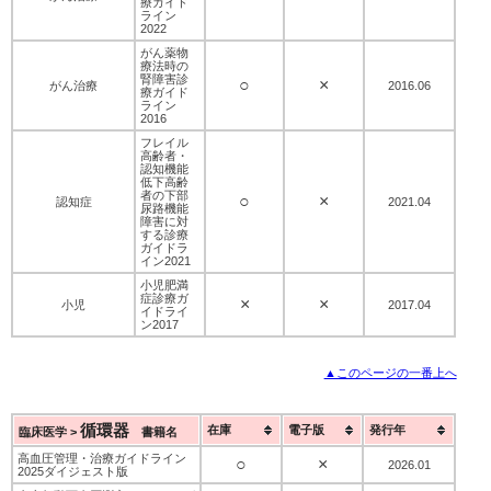
療ガイド
ライン
2022
がん薬物
療法時の
腎障害診
○
×
がん治療
2016.06
療ガイド
ライン
2016
フレイル
高齢者・
認知機能
低下高齢
者の下部
○
×
認知症
2021.04
尿路機能
障害に対
する診療
ガイドラ
イン2021
小児肥満
症診療ガ
×
×
小児
2017.04
イドライ
ン2017
▲このページの一番上へ
循環器
在庫
電子版
発行年
臨床医学 >
書籍名
高血圧管理・治療ガイドライン
○
×
2026.01
2025ダイジェスト版