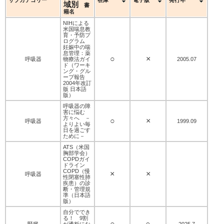
域別
書
籍名
NIHによる
米国喘息教
育・予防プ
ログラム
妊娠中の喘
息管理：薬
○
×
呼吸器
物療法ガイ
2005.07
ド（ワーキ
ング・グル
ープ報告
2004年改訂
版 日本語
版）
呼吸器の障
害に悩む
方々へ －
○
×
呼吸器
1999.09
よりよい毎
日を過ごす
ために－
ATS（米国
胸部学会）
COPDガイ
ドライン
COPD（慢
×
×
呼吸器
性閉塞性肺
疾患）の診
断・管理規
準（日本語
版）
自分ででき
る！ 9割
○
○
腎臓
が透析にな
2025.7