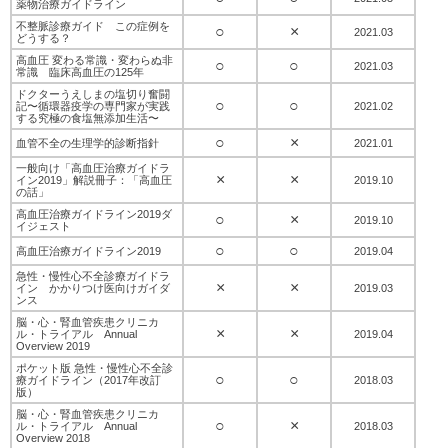
薬物治療ガイドライン
不整脈診療ガイド この症例を
○
×
2021.03
どうする？
高血圧 変わる常識・変わらぬ非
○
○
2021.03
常識 臨床高血圧の125年
ドクターうえしまの塩切り奮闘
○
○
記〜循環器疫学の専門家が実践
2021.02
する究極の食塩無添加生活〜
○
×
血管不全の生理学的診断指針
2021.01
一般向け「高血圧治療ガイドラ
×
×
イン2019」解説冊子：「高血圧
2019.10
の話」
高血圧治療ガイドライン2019ダ
○
×
2019.10
イジェスト
○
○
高血圧治療ガイドライン2019
2019.04
急性・慢性心不全診療ガイドラ
×
×
イン かかりつけ医向けガイダ
2019.03
ンス
脳・心・腎血管疾患クリニカ
×
×
ル・トライアル Annual
2019.04
Overview 2019
ポケット版 急性・慢性心不全診
○
○
療ガイドライン（2017年改訂
2018.03
版）
脳・心・腎血管疾患クリニカ
○
×
ル・トライアル Annual
2018.03
Overview 2018