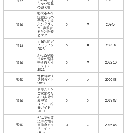
らない腎臓
の強化書
腎不全合併
症重症化の
予防と対策
○
×
腎臓
ハンドブッ
2024.4
ク─実践す
る生涯医療
とケア
血尿診断ガ
○
×
腎臓
イドライン
2023.6
2023
がん薬物療
法時の腎障
○
×
腎臓
害診療ガイ
2022.10
ドライン
2022
腎代替療法
○
○
腎臓
選択ガイド
2020.08
2020
患者さんと
ご家族のた
めの多発性
○
○
腎臓
嚢胞腎
2019.07
（PKD）療
養ガイド
2019
がん薬物療
法時の腎障
○
×
腎臓
害診療ガイ
2016.06
ドライン
2016