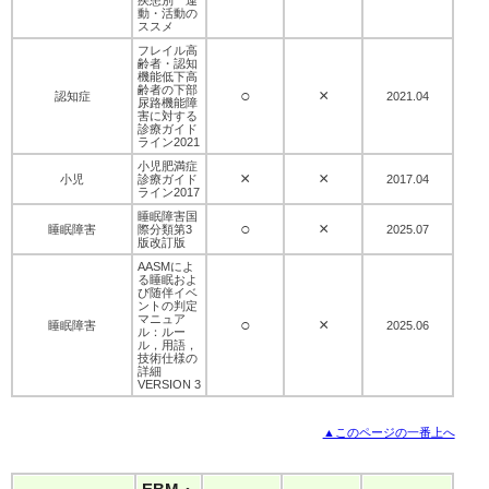
動・活動の
ススメ
フレイル高
齢者・認知
機能低下高
齢者の下部
○
×
認知症
2021.04
尿路機能障
害に対する
診療ガイド
ライン2021
小児肥満症
×
×
小児
診療ガイド
2017.04
ライン2017
睡眠障害国
○
×
睡眠障害
際分類第3
2025.07
版改訂版
AASMによ
る睡眠およ
び随伴イベ
ントの判定
マニュア
○
×
睡眠障害
2025.06
ル：ルー
ル，用語，
技術仕様の
詳細
VERSION 3
▲このページの一番上へ