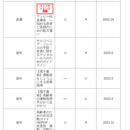
ライフサ
イエンス
選書
アトピー性
○
×
皮膚
2002.04
皮膚炎 ―
悩める患者
と医師のた
めの処方箋
―
サルコペニ
ア・フレイ
ルの予防・
改善に関す
○
×
老年
2025.6
るデジタル
ヘルスのた
めのガイド
ライン
【電子書
籍】運動器
─
○
老年
をじょうぶ
2022.6
にする栄養
指導
【電子書
籍】高齢者
─
○
老年
の運動指導
2022.6
手がかり足
がかり
高齢者のた
めの在宅活
動ガイド
○
×
老年
HEPOP－
2021.11
疾患別 運
動・活動の