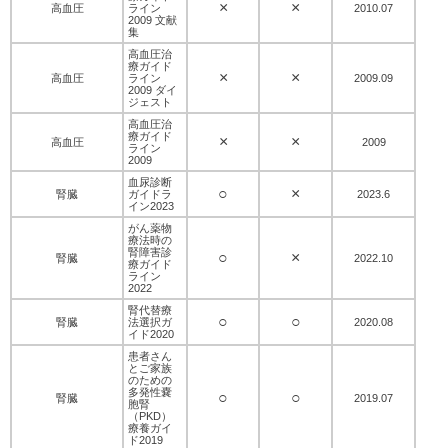
×
×
高血圧
ライン
2010.07
2009 文献
集
高血圧治
療ガイド
×
×
高血圧
ライン
2009.09
2009 ダイ
ジェスト
高血圧治
療ガイド
×
×
高血圧
2009
ライン
2009
血尿診断
○
×
腎臓
ガイドラ
2023.6
イン2023
がん薬物
療法時の
腎障害診
○
×
腎臓
2022.10
療ガイド
ライン
2022
腎代替療
○
○
腎臓
法選択ガ
2020.08
イド2020
患者さん
とご家族
のための
多発性嚢
○
○
腎臓
2019.07
胞腎
（PKD）
療養ガイ
ド2019