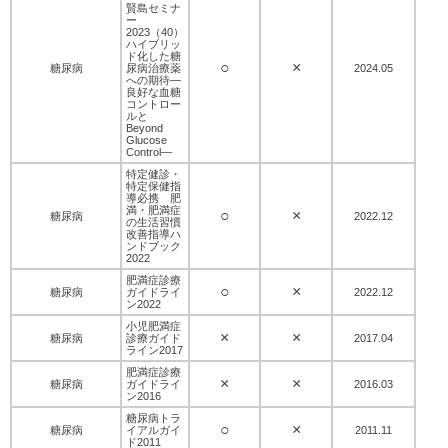
賢島セミナ
ー
2023（40）
ハイブリッ
ド化した糖
○
×
糖尿病
尿病治療薬
2024.05
への期待―
良好な血糖
コントロー
ルと
Beyond
Glucose
Control―
特定健診・
特定保健指
導必携 肥
満・肥満症
○
×
糖尿病
2022.12
の生活習慣
改善指導ハ
ンドブック
2022
肥満症診療
○
×
糖尿病
ガイドライ
2022.12
ン2022
小児肥満症
×
×
糖尿病
診療ガイド
2017.04
ライン2017
肥満症診療
×
×
糖尿病
ガイドライ
2016.03
ン2016
糖尿病トラ
○
×
糖尿病
イアルガイ
2011.11
ド2011