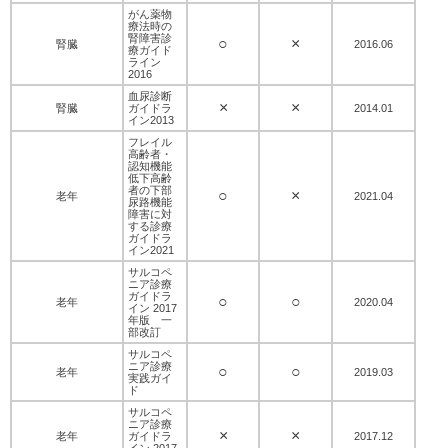
がん薬物
療法時の
腎障害診
○
×
腎臓
2016.06
療ガイド
ライン
2016
血尿診断
×
×
腎臓
ガイドラ
2014.01
イン2013
フレイル
高齢者・
認知機能
低下高齢
者の下部
○
×
老年
2021.04
尿路機能
障害に対
する診療
ガイドラ
イン2021
サルコペ
ニア診療
ガイドラ
○
○
老年
2020.04
イン 2017
年版 一
部改訂
サルコペ
ニア診療
○
○
老年
2019.03
実践ガイ
ド
サルコペ
ニア診療
×
×
老年
ガイドラ
2017.12
イン 2017