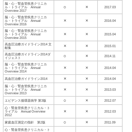
脳・心・腎血管疾患クリニカ
○
×
ル・トライアル Annual
2017.03
Overview 2017
脳・心・腎血管疾患クリニカ
×
×
ル・トライアル Annual
2016.04
Overview 2016
脳・心・腎血管疾患クリニカ
×
×
ル・トライアル Annual
2015.04
Overview 2015
高血圧治療ガイドライン2014 文
×
×
2015.01
献集
高血圧治療ガイドライン2014ダ
○
×
2014.11
イジェスト
脳・心・腎血管疾患クリニカ
×
×
ル・トライアル Annual
2014.04
Overview 2014
×
×
高血圧治療ガイドライン2014
2014.04
脳・心・腎血管疾患クリニカ
×
×
ル・トライアル Annual
2013.03
Overview 2013
○
×
エビデンス循環器病学 第3版
2012.07
心・腎血管疾患クリニカル・ト
×
×
ライアル Annual Overview
2012.03
2012
○
×
家庭血圧測定の指針 第2版
2011.09
心・腎血管疾患クリニカル・ト