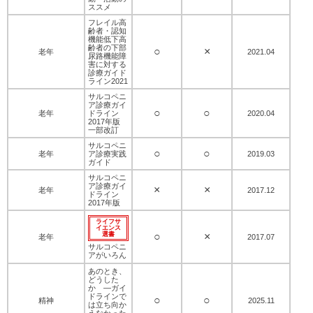
ススメ
フレイル高
齢者・認知
機能低下高
齢者の下部
○
×
老年
2021.04
尿路機能障
害に対する
診療ガイド
ライン2021
サルコペニ
ア診療ガイ
○
○
老年
ドライン
2020.04
2017年版
一部改訂
サルコペニ
○
○
老年
ア診療実践
2019.03
ガイド
サルコペニ
ア診療ガイ
×
×
老年
2017.12
ドライン
2017年版
ライフサ
イエンス
○
×
選書
老年
2017.07
サルコペニ
アがいろん
あのとき、
どうした
か ―ガイ
ドラインで
○
○
精神
2025.11
は立ち向か
えなかった