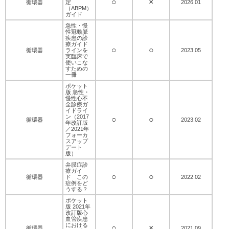
○
×
循環器
定
2026.01
（ABPM）
ガイド
急性・慢
性冠動脈
疾患の診
療ガイド
○
○
循環器
ラインを
2023.05
実臨床で
使いこな
すための
一冊
ポケット
版 急性・
慢性心不
全診療ガ
イドライ
ン（2017
○
○
循環器
2023.02
年改訂版
／2021年
フォーカ
スアップ
デート
版）
弁膜症診
療ガイ
○
○
循環器
ド この
2022.02
症例をど
うする？
ポケット
版 2021年
改訂版心
血管疾患
における
○
×
循環器
2021.09