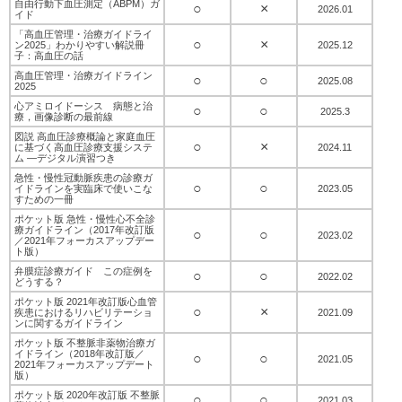
自由行動下血圧測定（ABPM）ガ
○
×
2026.01
イド
「高血圧管理・治療ガイドライ
○
×
ン2025」わかりやすい解説冊
2025.12
子：高血圧の話
高血圧管理・治療ガイドライン
○
○
2025.08
2025
心アミロイドーシス 病態と治
○
○
2025.3
療，画像診断の最前線
図説 高血圧診療概論と家庭血圧
○
×
に基づく高血圧診療支援システ
2024.11
ム ―デジタル演習つき
急性・慢性冠動脈疾患の診療ガ
○
○
イドラインを実臨床で使いこな
2023.05
すための一冊
ポケット版 急性・慢性心不全診
療ガイドライン（2017年改訂版
○
○
2023.02
／2021年フォーカスアップデー
ト版）
弁膜症診療ガイド この症例を
○
○
2022.02
どうする？
ポケット版 2021年改訂版心血管
○
×
疾患におけるリハビリテーショ
2021.09
ンに関するガイドライン
ポケット版 不整脈非薬物治療ガ
イドライン（2018年改訂版／
○
○
2021.05
2021年フォーカスアップデート
版）
ポケット版 2020年改訂版 不整脈
○
○
2021.03