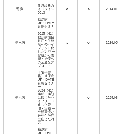
血尿診断ガ
×
×
腎臓
イドライン
2014.01
2013
糖尿病
UP・DATE
賢島セミナ
ー
2025（42）
糖尿病性合
併症と併発
○
○
糖尿病
2026.05
症へのハイ
ブリッド化
した対応 ―
診断から管
理・治療へ
の至適なア
プローチ―
【電子書
籍】糖尿病
UP・DATE
賢島セミナ
ー
2024（41）
病状・病態
─
○
糖尿病
に応じたハ
2025.06
イブリッド
化した管
理・治療 ―
生活環境と
併発合併症
に応じた対
応―
糖尿病
UP・DATE