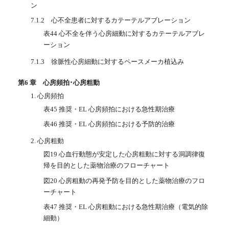
ン
7.1.2 心不全患者に対するカテーテルアブレーション
表44 心不全を伴う心房細動に対するカテーテルアブレ
ーション
7.1.3 徐脈性心房細動に対するペースメーカ植込み
第6 章 心房頻拍･心房粗動
1. 心房頻拍
表45 推奨・EL 心房頻拍における急性期治療
表46 推奨・EL 心房頻拍における予防的治療
2. 心房粗動
図19 心血行動態が安定した心房粗動に対する洞調律復
帰を目的とした薬物治療のフローチャート
図20 心房粗動の再発予防を目的とした薬物治療のフロ
ーチャート
表47 推奨・EL 心房粗動における急性期治療（電気的除
細動）