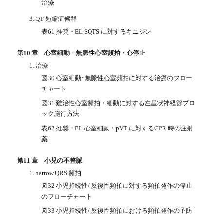
治療
3. QT 短縮症候群
表61 推奨・EL SQTS に対するキニジン
第10 章 心室細動・無脈性心室頻拍・心停止
1. 治療
図30 心室細動･無脈性心室頻拍に対する治療のフロー
チャート
図31 難治性心室頻拍・細動に対する左星状神経節ブロ
ック施行方法
表62 推奨・EL 心室細動・pVT に対するCPR 時の注射
薬
第11 章 小児の不整脈
1. narrow QRS 頻拍
図32 小児持続性/ 反復性頻拍に対する頻拍発作の停止
のフローチャート
図33 小児持続性/ 反復性頻拍における頻拍発作の予防