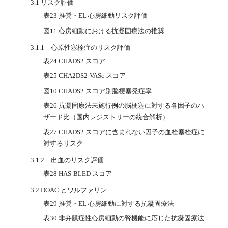
3.1 リスク評価
表23 推奨・EL 心房細動リスク評価
図11 心房細動における抗凝固療法の推奨
3.1.1 心原性塞栓症のリスク評価
表24 CHADS2 スコア
表25 CHA2DS2-VASc スコア
図10 CHADS2 スコア別脳梗塞発症率
表26 抗凝固療法未施行例の脳梗塞に対する各因子のハ
ザード比（国内レジストリーの統合解析）
表27 CHADS2 スコアに含まれない因子の血栓塞栓症に
対するリスク
3.1.2 出血のリスク評価
表28 HAS-BLED スコア
3.2 DOAC とワルファリン
表29 推奨・EL 心房細動に対する抗凝固療法
表30 非弁膜症性心房細動の腎機能に応じた抗凝固療法