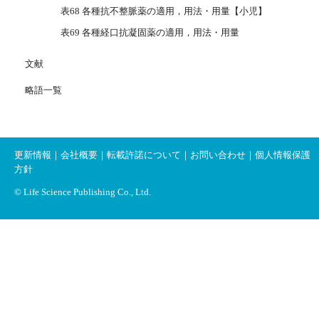
表68 各種抗不整脈薬の適用，用法・用量【小児】
表69 各種経口抗凝固薬の適用，用法・用量
文献
略語一覧
更新情報
｜
会社概要
｜
転載許諾について
｜
お問い合わせ
｜
個人情報保護
方針
© Life Science Publishing Co., Ltd.