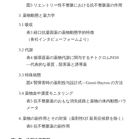
図3 リエントリー性不整脈における抗不整脈薬の作用
3. 薬物動態と薬力学
3.1 吸収
表3 経口抗凝固薬の薬物動態学的特徴
（各社インタビューフォームより）
3.2 代謝
表4 循環器薬の薬物代謝に関与するチトクロムP450
—代表的な基質，阻害薬と誘導薬
3.3 特殊病態
図4 腎障害時の薬剤投与設計式—Giusti-Hayton の方法
3.4 薬物血中濃度モニタリング
表5 抗不整脈薬のおもな消失経路と薬物の体内動態パラ
メータ
4. 薬物の副作用とその対策（薬剤性QT 延長症候群を除く）
表6 抗不整脈薬の副作用