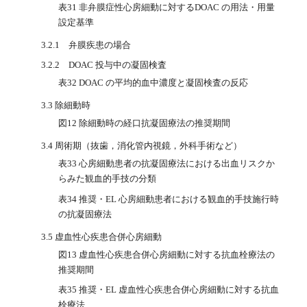
表31 非弁膜症性心房細動に対するDOAC の用法・用量
設定基準
3.2.1 弁膜疾患の場合
3.2.2 DOAC 投与中の凝固検査
表32 DOAC の平均的血中濃度と凝固検査の反応
3.3 除細動時
図12 除細動時の経口抗凝固療法の推奨期間
3.4 周術期（抜歯，消化管内視鏡，外科手術など）
表33 心房細動患者の抗凝固療法における出血リスクか
らみた観血的手技の分類
表34 推奨・EL 心房細動患者における観血的手技施行時
の抗凝固療法
3.5 虚血性心疾患合併心房細動
図13 虚血性心疾患合併心房細動に対する抗血栓療法の
推奨期間
表35 推奨・EL 虚血性心疾患合併心房細動に対する抗血
栓療法