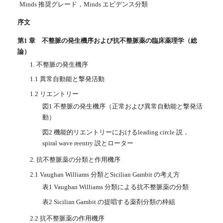
Minds 推奨グレード，Minds エビデンス分類
序文
第1 章 不整脈の発生機序および抗不整脈薬の臨床薬理学（総
論）
1. 不整脈の発生機序
1.1 異常自動能と撃発活動
1.2 リエントリー
図1 不整脈の発生機序（正常および異常自動能と撃発活
動）
図2 機能的リエントリーにおけるleading circle 説，
spiral wave reentry 説とローター
2. 抗不整脈薬の分類と作用機序
2.1 Vaughan Williams 分類とSicilian Gambit の考え方
表1 Vaughan Williams 分類による抗不整脈薬の分類
表2 Sicilian Gambit の提唱する薬剤分類の枠組
2.2 抗不整脈薬の作用機序