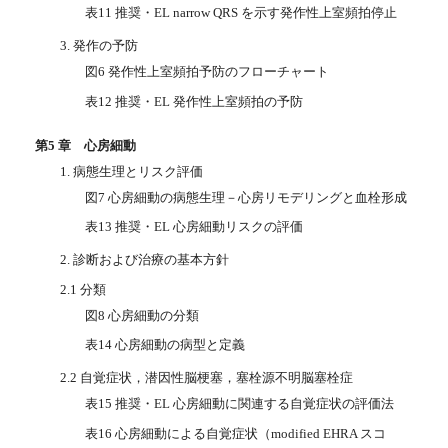
表11 推奨・EL narrow QRS を示す発作性上室頻拍停止
3. 発作の予防
図6 発作性上室頻拍予防のフローチャート
表12 推奨・EL 発作性上室頻拍の予防
第5 章 心房細動
1. 病態生理とリスク評価
図7 心房細動の病態生理－心房リモデリングと血栓形成
表13 推奨・EL 心房細動リスクの評価
2. 診断および治療の基本方針
2.1 分類
図8 心房細動の分類
表14 心房細動の病型と定義
2.2 自覚症状，潜因性脳梗塞，塞栓源不明脳塞栓症
表15 推奨・EL 心房細動に関連する自覚症状の評価法
表16 心房細動による自覚症状（modified EHRA スコ