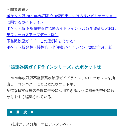
＜関連書籍＞
ポケット版 2021年改訂版 心血管疾患におけるリハビリテーション
に関するガイドライン
ポケット版 不整脈非薬物治療ガイドライン（2018年改訂版／2021
年フォーカスアップデート版）
不整脈診療ガイド この症例をどうする？
ポケット版 急性・慢性心不全診療ガイドライン（2017年改訂版）
「循環器病ガイドラインシリーズ」のポケット版！
「2020年改訂版不整脈薬物治療ガイドライン」のエッセンスを抽
出し、コンパクトにまとめたポケット版。
多忙な日常診療の合間に手軽に活用できるように図表を中心にわ
かりやすく編集されている。
■ 目 次 ■
推奨クラス分類，エビデンスレベル