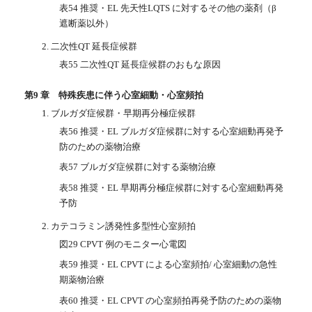
表54 推奨・EL 先天性LQTS に対するその他の薬剤（β
遮断薬以外）
2. 二次性QT 延長症候群
表55 二次性QT 延長症候群のおもな原因
第9 章 特殊疾患に伴う心室細動・心室頻拍
1. ブルガダ症候群・早期再分極症候群
表56 推奨・EL ブルガダ症候群に対する心室細動再発予
防のための薬物治療
表57 ブルガダ症候群に対する薬物治療
表58 推奨・EL 早期再分極症候群に対する心室細動再発
予防
2. カテコラミン誘発性多型性心室頻拍
図29 CPVT 例のモニター心電図
表59 推奨・EL CPVT による心室頻拍/ 心室細動の急性
期薬物治療
表60 推奨・EL CPVT の心室頻拍再発予防のための薬物