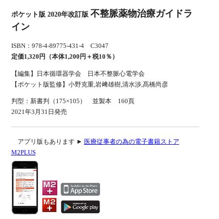
不整脈薬物治療ガイドラ
ポケット版 2020年改訂版
イン
ISBN：978-4-89775-431-4 C3047
定価1,320円（本体1,200円＋税10％）
【編集】日本循環器学会 日本不整脈心電学会
【ポケット版監修】小野克重,岩﨑雄樹,清水渉,髙橋尚彦
判型：新書判（175×105） 並製本 160頁
2021年3月31日発売
アプリ版もあります ►
医療従事者の為の電子書籍ストア
M2PLUS