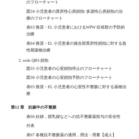
のフローチャート
図34 小児患者の異所性心房頻拍/ 多源性心房頻拍の治
療のフローチャート
表63 推奨・EL 小児患者におけるWPW 症候群の予防的
治療
表64 推奨・EL 小児患者の接合部異所性頻拍に対する急
性期薬物治療
2. wide QRS 頻拍
図35 小児患者の心室頻拍停止のフローチャート
図36 小児患者の心室頻拍予防のフローチャート
表65 推奨・EL 小児患者の心室性不整脈に対する薬物治
療
第12 章 妊娠中の不整脈
表66 妊婦，授乳婦などへの抗不整脈薬投与の安全性
付表
表67 各種抗不整脈薬の適用，用法・用量【成人】