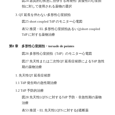
図24 器質的心疾患に合併する再発性/ 反復性の心室頻
拍に対して使用される薬物の選択
3. QT 延長を伴わない多形性心室頻拍
図25 short coupled TdP のモニター心電図
表52 推奨・EL 多形性心室頻拍あるいはshort coupled
TdP に対する薬物治療
第8 章 多形性心室頻拍・torsade de pointes
図26 多形性心室頻拍（TdP）のモニター心電図
図27 先天性または二次性QT 延長症候群によるTdP 急性
期の薬物治療
1. 先天性QT 延長症候群
1.1 TdP 発生時の急性期治療
1.2 TdP 予防的治療
図28 先天性LQTS に対するTdP 予防・非急性期の薬物
治療
表53 推奨・EL 先天性LQTS に対するβ遮断薬