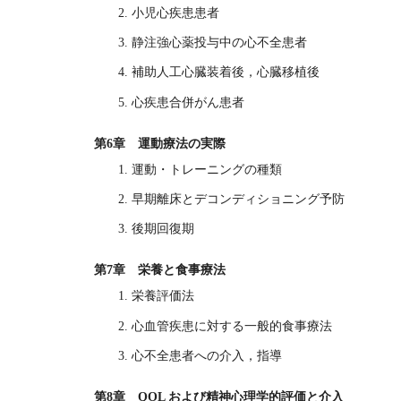
2. 小児心疾患患者
3. 静注強心薬投与中の心不全患者
4. 補助人工心臓装着後，心臓移植後
5. 心疾患合併がん患者
第6章 運動療法の実際
1. 運動・トレーニングの種類
2. 早期離床とデコンディショニング予防
3. 後期回復期
第7章 栄養と食事療法
1. 栄養評価法
2. 心血管疾患に対する一般的食事療法
3. 心不全患者への介入，指導
第8章 QOL および精神心理学的評価と介入