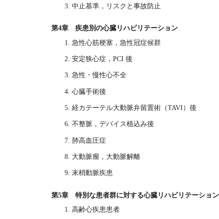
3. 中止基準，リスクと事故防止
第4章 疾患別の心臓リハビリテーション
1. 急性心筋梗塞，急性冠症候群
2. 安定狭心症，PCI 後
3. 急性・慢性心不全
4. 心臓手術後
5. 経カテーテル大動脈弁留置術（TAVI）後
6. 不整脈，デバイス植込み後
7. 肺高血圧症
8. 大動脈瘤，大動脈解離
9. 末梢動脈疾患
第5章 特別な患者群に対する心臓リハビリテーション
1. 高齢心疾患患者