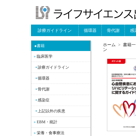
診療ガイドライン
循環器
骨代謝
感
ホーム
書籍一
●書籍
ン
臨床医学
診療ガイドライン
循環器
骨代謝
感染症
上記以外の疾患
EBM・統計
栄養・食事療法