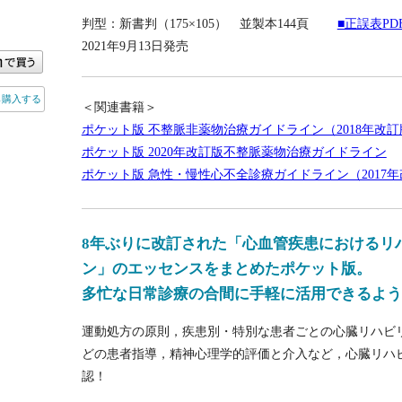
判型：新書判（175×105） 並製本144頁
■正誤表P
2021年9月13日発売
ら購入する
＜関連書籍＞
ポケット版 不整脈非薬物治療ガイドライン（2018年改訂
ポケット版 2020年改訂版不整脈薬物治療ガイドライン
ポケット版 急性・慢性心不全診療ガイドライン（2017
8年ぶりに改訂された「心血管疾患におけるリ
ン」のエッセンスをまとめたポケット版。
多忙な日常診療の合間に手軽に活用できるよう
運動処方の原則，疾患別・特別な患者ごとの心臓リハビ
どの患者指導，精神心理学的評価と介入など，心臓リハ
認！