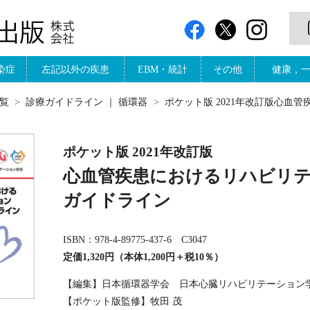
染症
左記以外の疾患
EBM・統計
その他
健康，
覧
診療ガイドライン
｜
循環器
ポケット版 2021年改訂版心血
ポケット版 2021年改訂版
心血管疾患におけるリハビリ
ガイドライン
ISBN：978-4-89775-437-6 C3047
定価1,320円（本体1,200円＋税10％）
【編集】日本循環器学会 日本心臓リハビリテーション
【ポケット版監修】牧田 茂