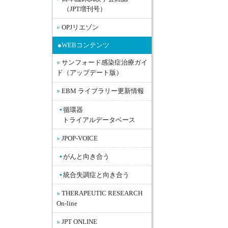
（JPT増刊号）
OPJリエゾン
●WEBコンテンツ
サンフォード感染症治療ガイ
ド（アップデート版）
EBM ライブラリー更新情報
循環器
トライアルデータベース
JPOP-VOICE
がんと向き合う
統合失調症と向き合う
THERAPEUTIC RESEARCH
On-line
JPT ONLINE