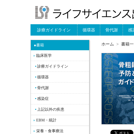
診療ガイドライン
循環器
骨代謝
感
ホーム
書籍一
●書籍
臨床医学
診療ガイドライン
循環器
骨代謝
感染症
上記以外の疾患
EBM・統計
栄養・食事療法