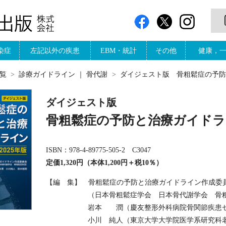
染症
左記以外の疾患
EBM・統計
その他
健康，
覧
診療ガイドライン
｜
骨代謝
ダイジェスト版 骨粗鬆症の予防と
ダイジェスト版
骨粗鬆症の予防と治療ガイド
ISBN：978-4-89775-505-2 C3047
定価1,320円（本体1,200円＋税10％）
【編 集】 骨粗鬆症の予防と治療ガイドライン作成委
（日本骨粗鬆症学会 日本骨代謝学会 骨
岩本 潤（慶友整形外科病院骨関節疾患
小川 純人（東京大学大学院医学系研究科