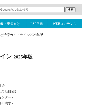
一般・患者向け
LSP選書
WEBコンテンツ
治療ガイドライン2025年版
ライン
2025年版
員会
粗鬆症財団）
センター）
老年病学）