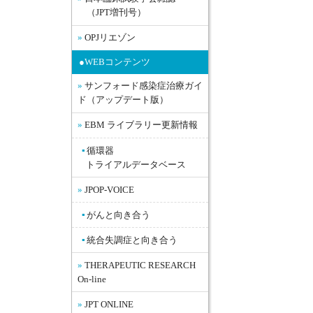
（JPT増刊号）
OPJリエゾン
●WEBコンテンツ
サンフォード感染症治療ガイ
ド（アップデート版）
EBM ライブラリー更新情報
循環器
トライアルデータベース
JPOP-VOICE
がんと向き合う
統合失調症と向き合う
THERAPEUTIC RESEARCH
On-line
JPT ONLINE