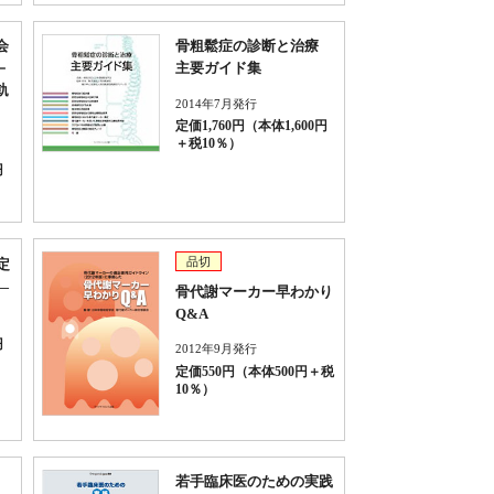
会
骨粗鬆症の診断と治療
－
主要ガイド集
軌
2014年7月発行
定価1,760円（本体1,600円
＋税10％）
円
品切
定
—
骨代謝マーカー早わかり
Q&A
円
2012年9月発行
定価550円（本体500円＋税
10％）
若手臨床医のための実践