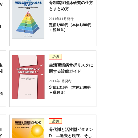
骨粗鬆症臨床研究の仕方
ガ
とまとめ方
2011年11月発行
定価1,980円（本体1,800円
円
＋税10％）
品切
生
生活習慣病骨折リスクに
関
関する診療ガイド
2011年3月発行
定価2,310円（本体2,100円
＋税10％）
税
品切
粗
骨代謝と活性型ビタミン
ド
D ―過去と現在、そし