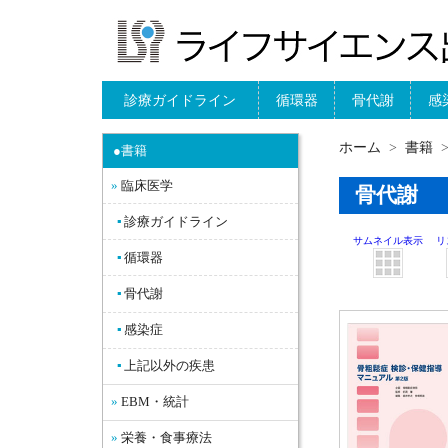
診療ガイドライン
循環器
骨代謝
感
ホーム
書籍
●書籍
臨床医学
骨代謝
診療ガイドライン
サムネイル表示
リ
循環器
骨代謝
感染症
上記以外の疾患
EBM・統計
栄養・食事療法