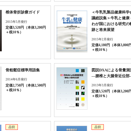
椎体骨折診療ガイド
＜牛乳乳製品健康科学
議総説集＞牛乳と健康
2015年5月発行
わが国における研究の
定価3,520円（本体3,200円
跡と将来展望
＋税10％）
2015年2月発行
定価4,180円（本体3,800
＋税10％）
骨粗鬆症標準用語集
図説DXAによる骨量測
—腰椎と大腿骨近位部
2014年6月発行
2013年3月発行
定価2,750円（本体2,500円
＋税10％）
定価3,520円（本体3,200
＋税10％）
品切
品切