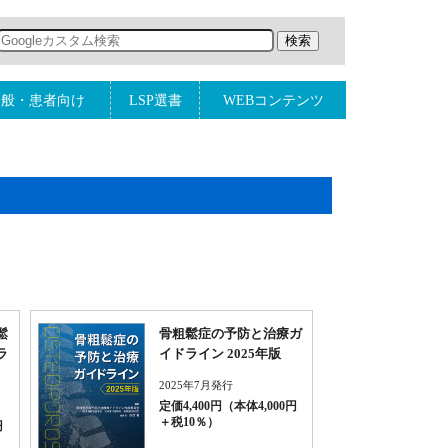
一般・患者向け
LSP選書
WEBコンテンツ
鬆
骨粗鬆症の予防と治療ガ
ラ
イドライン 2025年版
2025年7月発行
定価4,400円（本体4,000円
＋税10％）
円