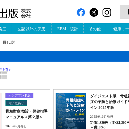
染症
左記以外の疾患
EBM・統計
その他
健康，
骨代謝
スト表示
オンデマンド版
ダイジェスト版 骨粗
症の予防と治療ガイド
電子版あり
イン 2025年版
骨粗鬆症 検診・保健指導
マニュアル＜第２版＞
2025年10月発行
定価1,320円（本体1,200
2026年7月発行
＋税10％）