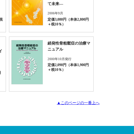
て未来―
2006年9月
税
定価3,080円（本体2,800円
＋税10％）
続発性骨粗鬆症の治療マ
ニュアル
イ
2000年10月発行
定価2,090円（本体1,900円
＋税10％）
円
▲このページの一番上へ