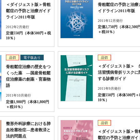
＜ダイジェスト版＞骨粗
骨粗鬆症の予防と治療
鬆症の予防と治療ガイド
イドライン2011年版
ライン2011年版
2011年12月発行
2012年2月発行
定価2,750円（本体2,500
＋税10％）
定価550円（本体500円＋税
10％）
品切
電子版あり
品切
＜ダイジェスト版＞ 
骨粗鬆症治療の歴史をつ
活習慣病骨折リスクに
くった薬 ―国産骨粗鬆
する診療ガイド
症治療薬の創薬・育薬物
語
2011年9月発行
定価550円（本体500円＋
2011年10月発行
10％）
定価1,980円（本体1,800円
＋税10％）
品切
整形外科診療における肺
血栓塞栓症―患者救済と
＜ダイジェスト版＞骨
法的問題点
鬆症の予防と治療ガイ