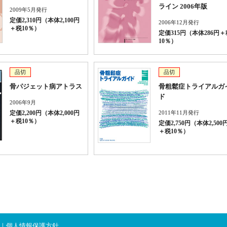
ライン 2006年版
2009年5月発行
定価2,310円（本体2,100円
2006年12月発行
＋税10％）
定価315円（本体286円＋
10％）
品切
品切
骨パジェット病アトラス
骨粗鬆症トライアルガ
ド
2006年9月
2011年11月発行
定価2,200円（本体2,000円
＋税10％）
定価2,750円（本体2,500
＋税10％）
｜
個人情報保護方針