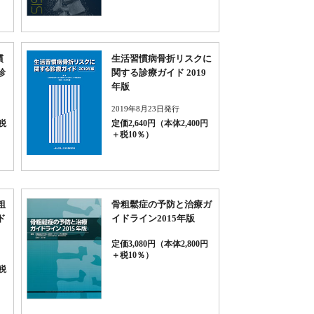
慣
生活習慣病骨折リスクに
診
関する診療ガイド 2019
年版
2019年8月23日発行
税
定価2,640円（本体2,400円
＋税10％）
粗
骨粗鬆症の予防と治療ガ
ド
イドライン2015年版
定価3,080円（本体2,800円
＋税10％）
税