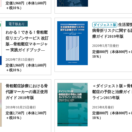
定価3,960円（本体3,600円
＋税10％）
電子版あり
生活習
ダイジェスト版
病骨折リスクに関する
わかる！できる！骨粗鬆
療ガイド2019年版
症リエゾンサービス 改訂
版—骨粗鬆症マネージャ
2020年5月7日発行
ー 実践ガイドブック—
定価880円（本体800円＋
10％）
2020年7月15日発行
定価3,960円（本体3,600円
＋税10％）
骨粗鬆症診療における骨
＜ダイジェスト版＞骨
代謝マーカーの適正使用
鬆症の予防と治療ガイ
ガイド 2018年版
ライン2015年版
2018年10月25日発行
2015年8月発行
定価2,750円（本体2,500円
定価880円（本体800円＋
＋税10％）
10％）