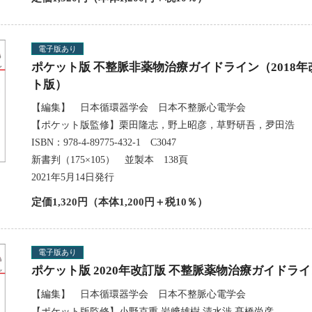
電子版あり
ポケット版 不整脈非薬物治療ガイドライン（2018年
ト版）
【編集】 日本循環器学会 日本不整脈心電学会
【ポケット版監修】栗田隆志，野上昭彦，草野研吾，夛田浩
ISBN：978-4-89775-432-1 C3047
新書判（175×105） 並製本 138頁
2021年5月14日発行
定価1,320円（本体1,200円＋税10％）
電子版あり
ポケット版 2020年改訂版 不整脈薬物治療ガイドラ
【編集】 日本循環器学会 日本不整脈心電学会
【ポケット版監修】小野克重,岩﨑雄樹,清水渉,髙橋尚彦