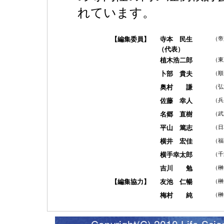
れています。
【編集委員】
寺本 民生
（帝
（代表）
植木浩二郎
（東
卜部 貴夫
（順
奥村 謙
（弘
佐藤 幸人
（兵
名郷 直樹
（武
平山 篤志
（日
横井 宏佳
（福
横手幸太郎
（千
吉川 勉
（榊
【編集協力】
友池 仁暢
（榊
梅村 純
（榊