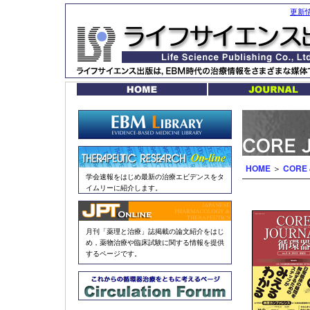
更新
HOME
＞
COR
学会速報をはじめ最新の治療エビデンスをタ
イムリーに紹介します。
月刊「薬理と治療」誌掲載の論文紹介をはじ
め，薬物治療や臨床試験に関する情報を提供
するページです。