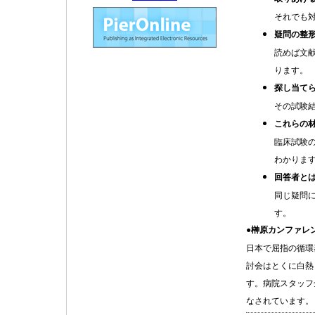
それでも
疑問の整
読めば文
ります。
探し当て
その試験
これらの
臨床試験
わかりま
回答者と
同じ疑問
す。
●榊原カンファレ
日本で屈指の循環
討会はとくに白熱
す。病院スタッフ
なされています。