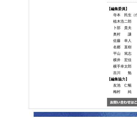
【編集委員】
寺本 民生（
植木浩
卜部 
奥村
佐藤 
名郷 
平山 
横井 
横手幸
吉川
【編集協力】
友池 
梅村