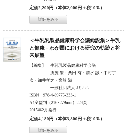
定価2,200円（本体2,000円＋税10％）
詳細をみる
＜牛乳乳製品健康科学会議総説集＞牛乳
と健康－わが国における研究の軌跡と将
来展望
【編集】 牛乳乳製品健康科学会議
折茂 肇・桑田 有・清水 誠・中村丁
次・細井孝之・宮崎 滋
一般社団法人 Jミルク
ISBN：978-4-89775-333-1
A4変型判（216×279mm）224頁
2015年2月発行
定価4,180円（本体3,800円＋税10％）
詳細をみる