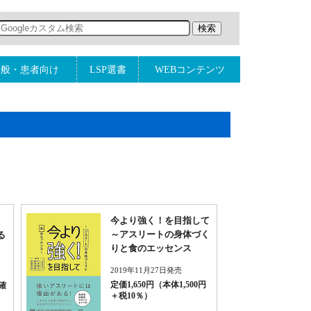
一般・患者向け
LSP選書
WEBコンテンツ
今より強く！を目指して
～アスリートの身体づく
る
りと食のエッセンス
2019年11月27日発売
定価1,650円（本体1,500円
確
＋税10％）