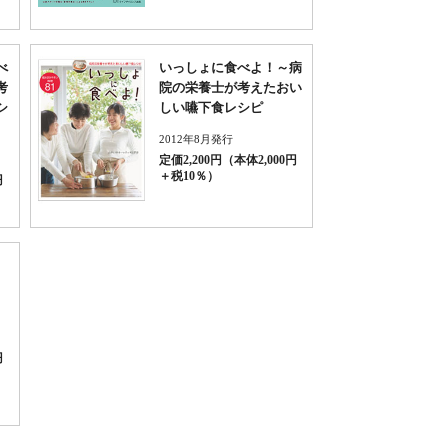
べ
いっしょに食べよ！～病
考
院の栄養士が考えたおい
シ
しい嚥下食レシピ
2012年8月発行
定価2,200円（本体2,000円
＋税10％）
円
円