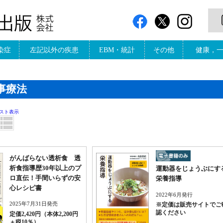
染症
左記以外の疾患
EBM・統計
その他
健康，
事療法
スト表示
がんばらない透析食 透
析食指導歴30年以上のプ
運動器をじょうぶにす
ロ直伝！手間いらずの安
栄養指導
心レシピ書
2022年6月発行
2025年7月31日発売
※定価は販売サイトでご
認ください
定価2,420円（本体2,200円
＋税10％）