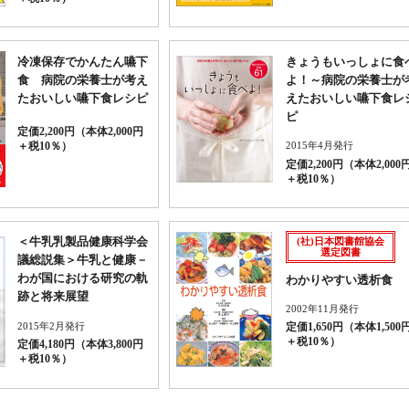
冷凍保存でかんたん嚥下
きょうもいっしょに食
食 病院の栄養士が考え
よ！～病院の栄養士が
たおいしい嚥下食レシピ
えたおいしい嚥下食レ
ピ
定価2,200円（本体2,000円
2015年4月発行
＋税10％）
定価2,200円（本体2,000
＋税10％）
＜牛乳乳製品健康科学会
(社)日本図書館協会
選定図書
議総説集＞牛乳と健康－
わが国における研究の軌
わかりやすい透析食
跡と将来展望
2002年11月発行
2015年2月発行
定価1,650円（本体1,500
＋税10％）
定価4,180円（本体3,800円
＋税10％）