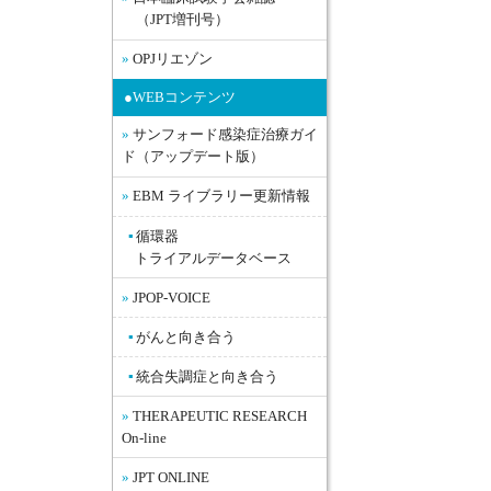
（JPT増刊号）
OPJリエゾン
●WEBコンテンツ
サンフォード感染症治療ガイ
ド（アップデート版）
EBM ライブラリー更新情報
循環器
トライアルデータベース
JPOP-VOICE
がんと向き合う
統合失調症と向き合う
THERAPEUTIC RESEARCH
On-line
JPT ONLINE