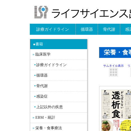
診療ガイドライン
循環器
骨代謝
感
●書籍
栄養・食
臨床医学
診療ガイドライン
サムネイル表示
リ
循環器
骨代謝
感染症
上記以外の疾患
EBM・統計
栄養・食事療法