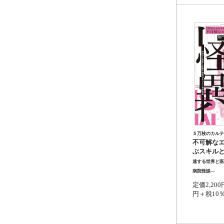
５万枚のカルテ
不可解な
ぶスキル
速する世界と医
病院怪談―
定価2,200
円＋税10