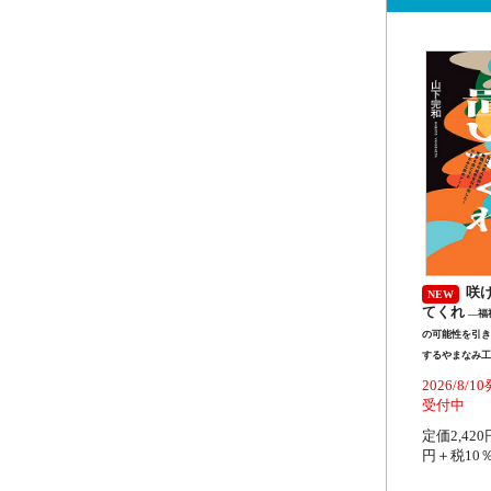
咲
NEW
てくれ
―福
の可能性を引き
するやまなみ工
2026/8
受付中
定価2,420
円＋税10