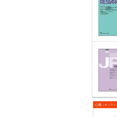
心臓
（オンライ