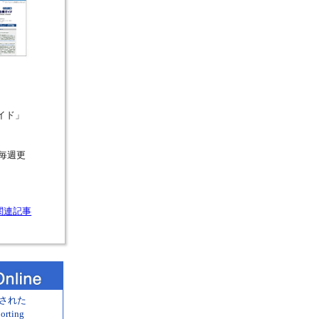
イド」
！毎週更
関連記事
された
rting