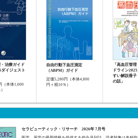
「高血圧管理
理・治療ガイド
自由行動下血圧測定
ドライン202
25ダイジェスト
（ABPM）ガイド
すい解説冊子
定価5,280円（本体4,800
の話」
円（本体1,600
円＋税10％）
％）
セラピューティック・リサーチ 2026年 7月号
医学，薬学の最新情報を提供する総合月刊誌。読者対象は各科臨