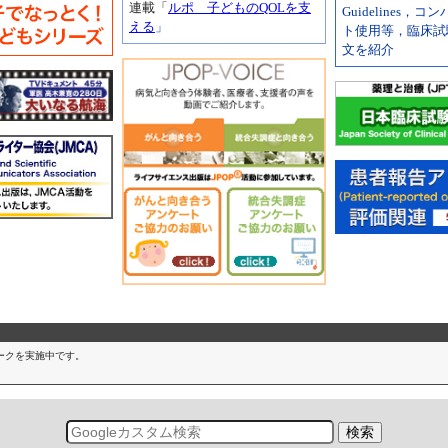
連載「
ルポ 子どものQOLを支
Guidelines，
える
」
ト使用等，臨床試
文を紹介
ークを実施中です。