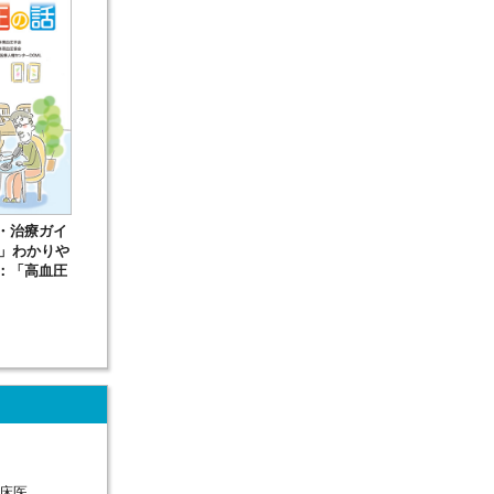
・治療ガイ
5」わかりや
：「高血圧
床医。