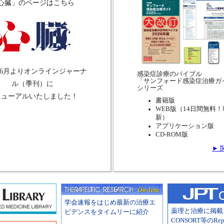
心臓」のページはこちら
6年6月よりオンラインジャーナ
感染症診療のバイブル
「サンフォード感染症治療ガ
ル（季刊）に
シリーズ
ニューアルいたしました！
書籍版
WEB版
（14日間無料
新）
アプリケーション版
CD-ROM版
► 
学会速報をはじめ最新の治療エ
薬理と治療に掲載
ビデンスをタイムリーに紹介
CONSORT等のRepo