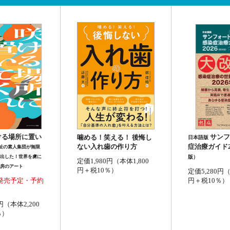
サンフ
ける場所に置い
噛める！笑える！ 後悔し
日本語版
ない入れ歯の作り方
症治療ガイド2
祉の素人集団が無限
版）
出した！世界を虜に
定価1,980円（本体1,800
房のアート
円＋税10％）
定価5,280円（
円＋税10％）
/10発売予定・予約
円（本体2,200
％）