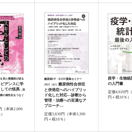
疫学・生物統
を見た看護師が語る
糖尿病UP・DATE賢島セミナー
の入門書
エビデンスに学
糖尿病性合併症
2025（42）
としての怪異
と併発症へのハイブリッ
―加
定価4,620円（
ド化した対応―診断から
療の個性化をつなぐ
円＋税10％）
管理・治療への至適なア
プローチ―
円（本体2,000
定価3,630円（本体3,300
％）
円＋税10％）