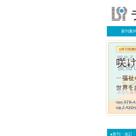
新刊案
●新刊・改訂