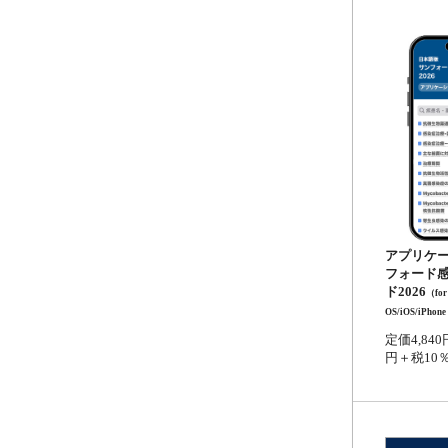
アプリケー
フォード
ド2026
（for
OS/iOS/iPhon
定価4,840
円＋税10