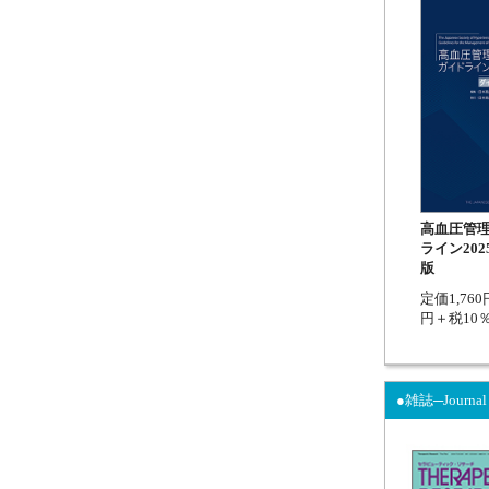
高血圧管
ライン20
版
定価1,760
円＋税10
●雑誌─Journal