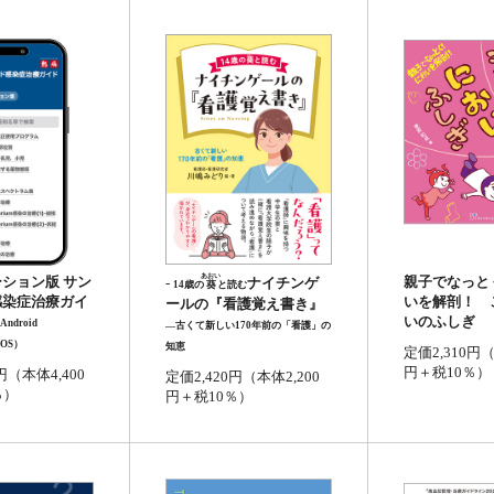
あおい
親子でなっと
ション版 サン
-
ナイチンゲ
14歳の
葵
と読む
いを解剖！ 
感染症治療ガイ
ールの『看護覚え書き』
いのふしぎ
 Android
―古くて新しい170年前の「看護」の
e OS）
知恵
定価2,310円（
円＋税10％）
円（本体4,400
定価2,420円（本体2,200
％）
円＋税10％）